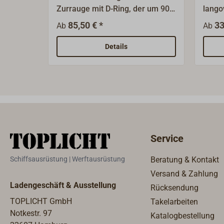
Zurrauge mit D-Ring, der um 90
lango
Grad geklappt werden
Oberf
85,50 € *
33
Ab
Ab
kann.Material: Gussbronze,
getro
Oberfläche: feinmatt getrommelt
Details
Service
Schiffsausrüstung | Werftausrüstung
Beratung & Kontakt
Versand & Zahlung
Ladengeschäft & Ausstellung
Rücksendung
TOPLICHT GmbH
Takelarbeiten
Notkestr. 97
Katalogbestellung