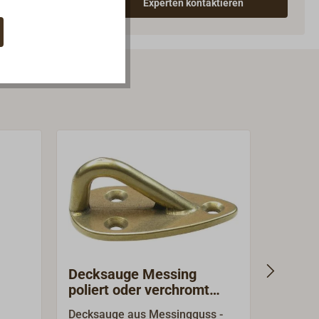
Experten kontaktieren
Decksauge Messing
Decks
poliert oder verchromt
polier
(53x30x21mm)
(80x3
Decksauge aus Messingguss -
Decksau