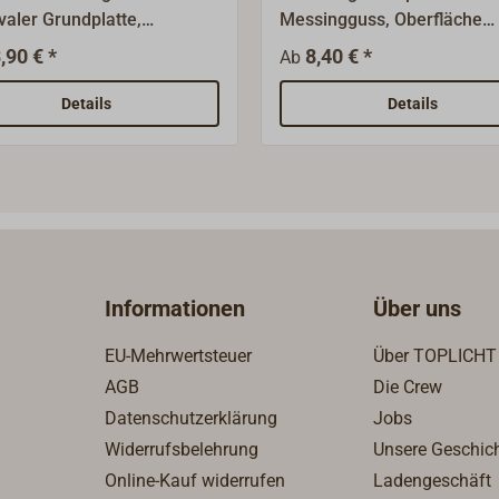
valer Grundplatte,
Messingguss, Oberfläche
läche: feinmatt
Messing poliert oder
,90 € *
8,40 € *
Ab
mmelt.
verchromt.Für viele
Anwendungen geeignet. Ec
Details
Details
Grundplatte mit schlankem
stehenden Auge.
Informationen
Über uns
EU-Mehrwertsteuer
Über TOPLICHT
AGB
Die Crew
Datenschutzerklärung
Jobs
Widerrufsbelehrung
Unsere Geschic
Online-Kauf widerrufen
Ladengeschäft