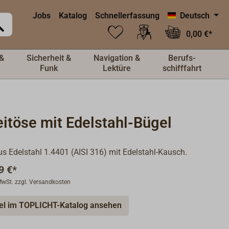
Jobs
Katalog
Schnellerfassung
Deutsch
0,00 €*
&
Sicherheit &
Navigation &
Berufs-
Funk
Lektüre
schifffahrt
itöse mit Edelstahl-Bügel
us Edelstahl 1.4401 (AISI 316) mit Edelstahl-Kausch.
9 €*
 MwSt. zzgl. Versandkosten
kel im TOPLICHT-Katalog ansehen