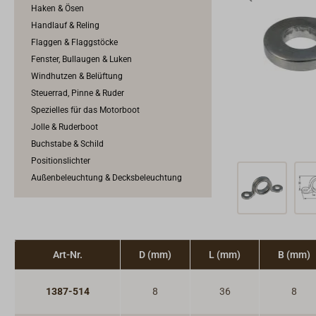
Haken & Ösen
Handlauf & Reling
Flaggen & Flaggstöcke
Fenster, Bullaugen & Luken
Windhutzen & Belüftung
Steuerrad, Pinne & Ruder
Spezielles für das Motorboot
Jolle & Ruderboot
Buchstabe & Schild
Positionslichter
Außenbeleuchtung & Decksbeleuchtung
Art-Nr.
D (mm)
L (mm)
B (mm)
1387-514
8
36
8