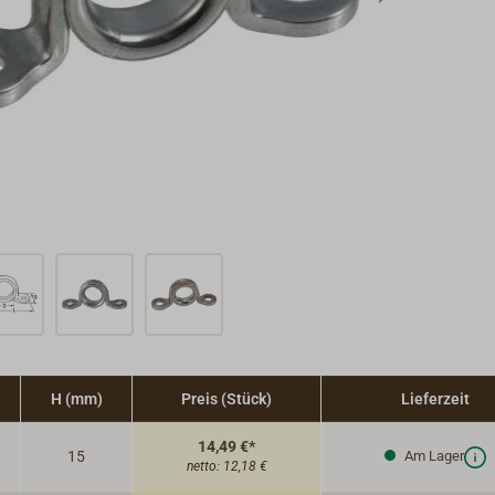
H (mm)
Preis (Stück)
Lieferzeit
14,49 €*
15
Am Lager
netto:
12,18 €