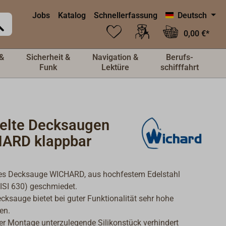
Jobs
Katalog
Schnellerfassung
Deutsch
0,00 €*
&
Sicherheit &
Navigation &
Berufs-
Funk
Lektüre
schifffahrt
elte Decksaugen
ARD klappbar
es Decksauge WICHARD, aus hochfestem Edelstahl
ISI 630) geschmiedet.
cksauge bietet bei guter Funktionalität sehr hohe
en.
er Montage unterzulegende Silikonstück verhindert