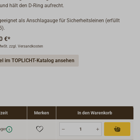
und hält den D-Ring aufrecht.
geeignet als Anschlagauge für Sicherheitsleinen (erfüllt
5).
0 €*
 MwSt. zzgl. Versandkosten
kel im TOPLICHT-Katalog ansehen
zeit
Merken
In den Warenkorb
ger