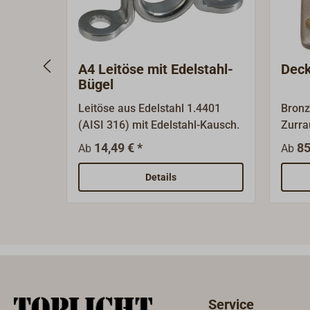
paarweise.Gurtbreite 25 mm.
A4 Leitöse mit Edelstahl-
Deck
Bügel
Leitöse aus Edelstahl 1.4401
Bronz
(AISI 316) mit Edelstahl-Kausch.
Zurra
Grad 
14,49 € *
85
Ab
Ab
kann.
Oberf
Details
Service