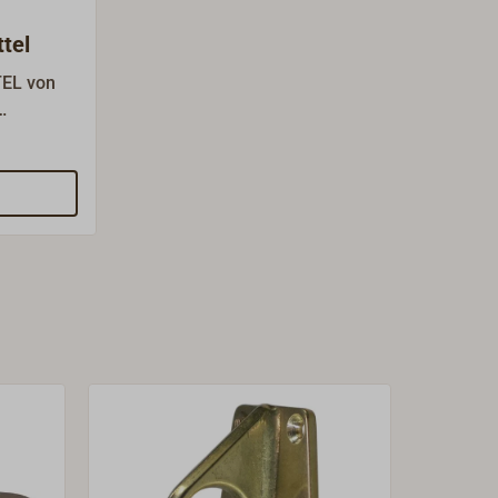
ttel
EL von
ngsmittel
len im
 Bereich.
htert das
rgt für
ellung der
 auf
 hilft,
nd leichte
ichard,
en aus
n,