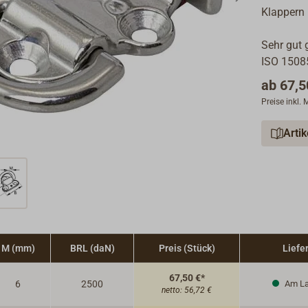
Klappern 
Sehr gut 
ISO 1508
ab
67,5
Preise inkl.
Arti
M (mm)
BRL (daN)
Preis (Stück)
Liefer
67,50 €*
6
2500
Am La
netto:
56,72 €