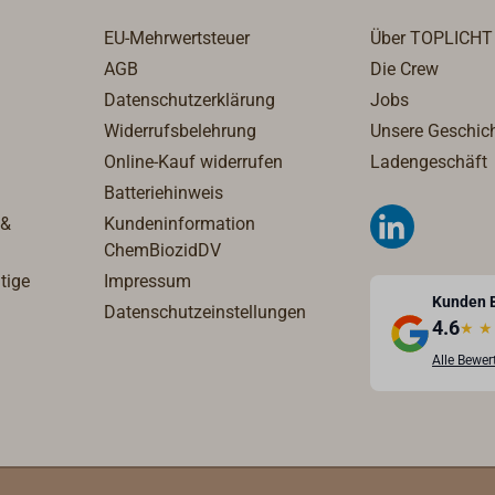
Enthält Phosphorsäure.
EU-Mehrwertsteuer
Über TOPLICHT
Gesundheitsschädlich bei
AGB
Die Crew
Verschlucken. Verursacht 
Datenschutzerklärung
Jobs
Verätzungen der Haut und
Augenschäden.Weitere
Widerrufsbelehrung
Unsere Geschic
Informationen finden Sie i
Online-Kauf widerrufen
Ladengeschäft
Technischen Datenblatt unt
Batteriehinweis
'Downloads'.
 &
Kundeninformation
ChemBiozidDV
tige
Impressum
Kunden 
Datenschutzeinstellungen
4.6
★
★
Alle Bewe