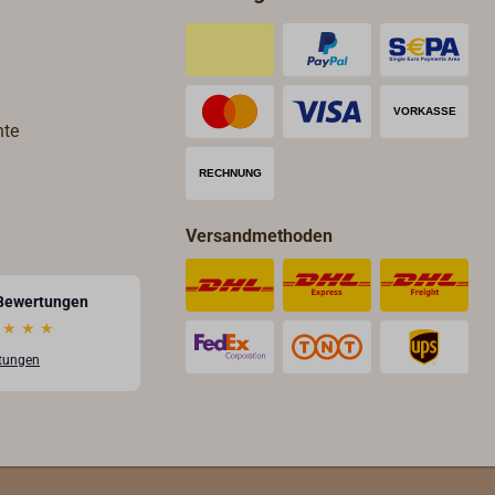
schwere
 schwere
hte
m
er
Versandmethoden
Bewertungen
★
★
★
rtungen