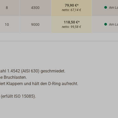
79,90 €*
8
4300
Am La
netto:
67,14 €
118,50 €*
10
9000
Am La
netto:
99,58 €
hl 1.4542 (AISI 630) geschmiedet.
he Bruchlasten.
ert Klappern und hält den D-Ring aufrecht.
(erfüllt ISO 15085).