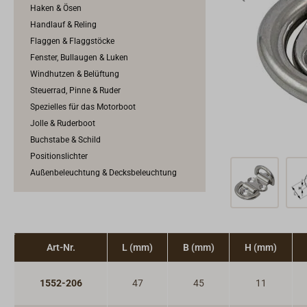
Haken & Ösen
Handlauf & Reling
Flaggen & Flaggstöcke
Fenster, Bullaugen & Luken
Windhutzen & Belüftung
Steuerrad, Pinne & Ruder
Spezielles für das Motorboot
Jolle & Ruderboot
Buchstabe & Schild
Positionslichter
Außenbeleuchtung & Decksbeleuchtung
Art-Nr.
L (mm)
B (mm)
H (mm)
1552-206
47
45
11