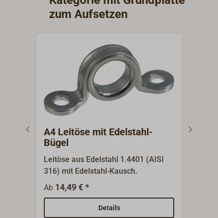
zum Aufsetzen
A4 Leitöse mit Edelstahl-
Dec
Bügel
Leitöse aus Edelstahl 1.4401 (AISI
Bron
316) mit Edelstahl-Kausch.
mit 
werd
14,49 € *
8
Ab
Ab
Ober
Details