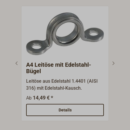
A4 Leitöse mit Edelstahl-
Dec
Bügel
Leitöse aus Edelstahl 1.4401 (AISI
Bron
316) mit Edelstahl-Kausch.
mit 
werd
14,49 € *
8
Ab
Ab
Ober
Details