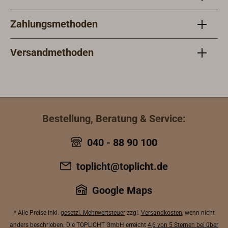
Zahlungsmethoden
Versandmethoden
Bestellung, Beratung & Service:
040 - 88 90 100
toplicht@toplicht.de
Google Maps
* Alle Preise inkl.
gesetzl. Mehrwertsteuer
zzgl.
Versandkosten
, wenn nicht
anders beschrieben. Die TOPLICHT GmbH erreicht
4,6 von 5 Sternen bei über