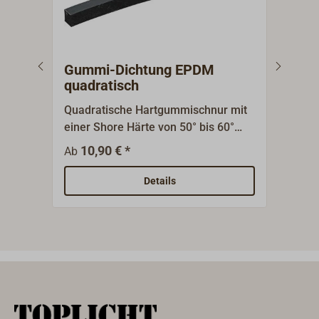
Gummi-Dichtung EPDM
Gum
quadratisch
rec
Quadratische Hartgummischnur mit
Rech
einer Shore Härte von 50° bis 60°
eine
aus schwarzem EPDM-Gummi. Diese
schw
10,90 € *
9,35
Ab
Universaldichtung ist geeignet zum
Univ
Nachdichten für Bullaugen,
Nach
Details
Schiffsfenster oder Luken.Lieferung
Schi
als Meterware.
als 