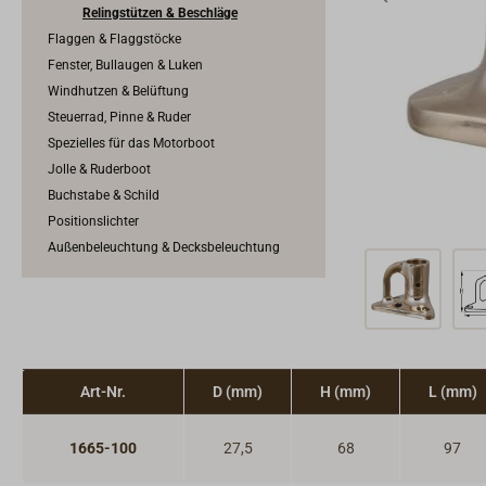
Relingstützen & Beschläge
Flaggen & Flaggstöcke
Fenster, Bullaugen & Luken
Windhutzen & Belüftung
Steuerrad, Pinne & Ruder
Spezielles für das Motorboot
Jolle & Ruderboot
Buchstabe & Schild
Positionslichter
Außenbeleuchtung & Decksbeleuchtung
Art-Nr.
D (mm)
H (mm)
L (mm)
1665-100
27,5
68
97