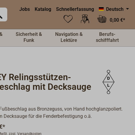
Jobs
Katalog
Schnellerfassung
Deutsch
0,00 €*
&
Sicherheit &
Navigation &
Berufs-
Funk
Lektüre
schifffahrt
Y Relingsstützen-
eschlag mit Decksauge
 Fußbeschlag aus Bronzeguss, von Hand hochglanzpoliert.
m Decksauge für die Fenderbefestigung o.ä.
€*
 MwSt. zzgl. Versandkosten