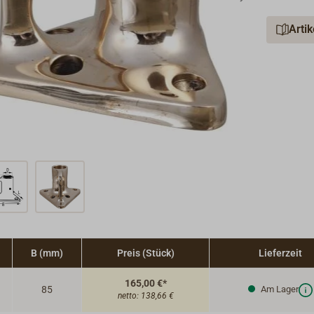
Arti
B (mm)
Preis (Stück)
Lieferzeit
165,00 €*
85
Am Lager
netto:
138,66 €