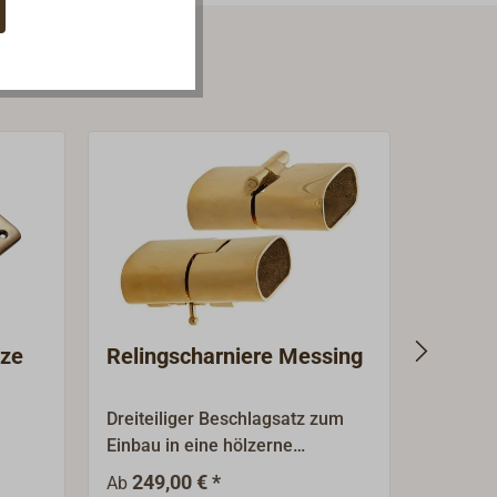
nze
Relingscharniere Messing
Reling
als 12
Dreiteiliger Beschlagsatz zum
Mit wei
Einbau in eine hölzerne
Edelstah
von
Reling.Klassischer, schwerer
7x7) fü
249,00 € *
193,
Ab
Ab