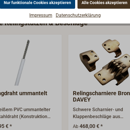
Nur funktionale Cookies akzeptieren
Alle Cookies akzeptieren
Impressum
Datenschutzerklärung
ie Relingstützen & Beschläge
ngdraht ummantelt
Relingscharniere Bro
DAVEY
eißem PVC ummantelter
Schwere Scharnier- und
tahldraht (Konstruktion
Klappenbeschläge aus
für Relingsdurchzüge,
handpolierter Gussbronze 
95 € *
468,00 € *
Ab