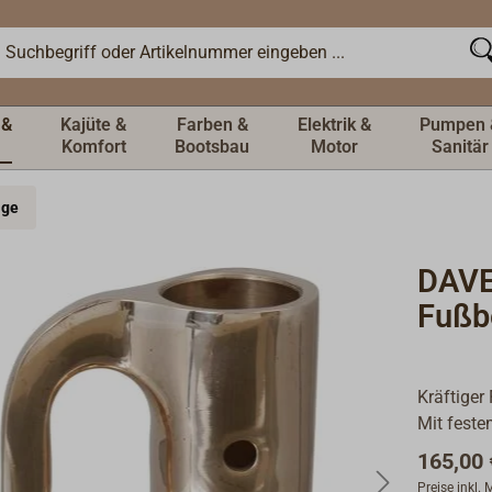
 &
Kajüte &
Farben &
Elektrik &
Pumpen 
Komfort
Bootsbau
Motor
Sanitär
äge
DAVE
Fußb
Kräftiger
Mit feste
165,00 
Preise inkl.