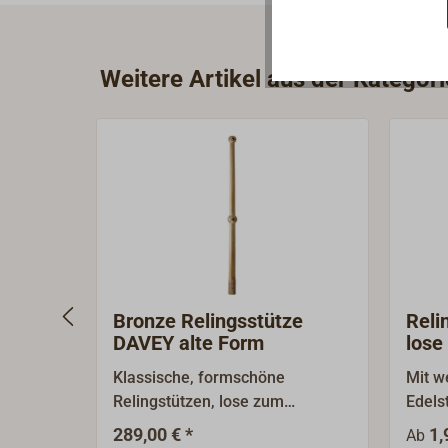
Weitere Artikel aus der Kategor
Bronze Relingsstütze
Reli
DAVEY alte Form
lose
Klassische, formschöne
Mit w
Relingstützen, lose zum
Edels
Einstecken, mit Splintbohrung.
7x7) 
289,00 € *
1,
Ab