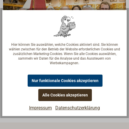
Hier können Sie auswählen, welche Cookies aktiviert sind. Sie können
wählen zwischen für den Betrieb der Website erforderlichen Cookies und
zusätzlichen Marketing-Cookies. Wenn Sie alle Cookies auswählen,
sammeln wir Daten für die Analyse und das Aussteuern von
Werbekampagnen.
Fragen zum Artikel?
Reden Sie mit Handwerkern, Bootsbauern und
Seglerinnen. Wir verstehen Ihre Fragen und geben die
Nur funktionale Cookies akzeptieren
passende Antwort.
Alle Cookies akzeptieren
Experten kontaktieren
Impressum
Datenschutzerklärung