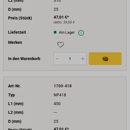
L2 (mm)
310
D (mm)
25
47,01 €*
Preis (Stück)
netto:
39,50 €
Lieferzeit
Am Lager
Merken
In den Warenkorb
Art-Nr.
1700-418
Typ
NP418
L1 (mm)
450
L2 (mm)
---
D (mm)
25
47,01 €*