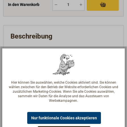
In den Warenkorb
Beschreibung
Diese Relingsstütze ist ein Qualitätsprodukt aus
Deutschland von NIRO PETERSEN.
Hergestellt aus A4-Edelstahl (1.4404).
Rohrdurchmesser 25 mm x 1,5 mm, sauber
Hier können Sie auswählen, welche Cookies aktiviert sind. Sie können
geschliffen und elektrolytisch poliert, oben
wählen zwischen für den Betrieb der Website erforderlichen Cookies und
konisch eingezogen.
zusätzlichen Marketing-Cookies. Wenn Sie alle Cookies auswählen,
sammeln wir Daten für die Analyse und das Aussteuern von
Für einen (Größe 450 mm) bzw. zwei
Werbekampagnen.
Durchzüge.
Nur funktionale Cookies akzeptieren
Baumusterprüfung vom DNV Maritime für: