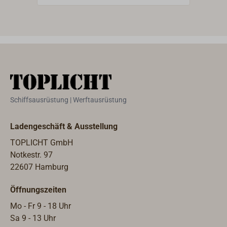
beiden Relingdurchzüge sind
Kernbohrungen von ca. 8mm
vorhanden, die auf maximal 15mm
aufgebohrt werden können.Durch
den hohen Anteil von Handarbeit
sind Maßabweichungen
unvermeidbar.Hinweis: Abweichende
alte Form der Davey-Relingstütze
Schiffsausrüstung | Werftausrüstung
DL1665 (Toplicht 1665-625). Der
Unterschied besteht im unteren
Ladengeschäft & Ausstellung
Durchmesser, hier D=25mm konisch
auslaufend. Passt daher nicht zu den
TOPLICHT GmbH
DAVEY Relingfüßen aus unserem
Notkestr. 97
Sortiment.
22607 Hamburg
Öffnungszeiten
Mo - Fr 9 - 18 Uhr
Sa 9 - 13 Uhr