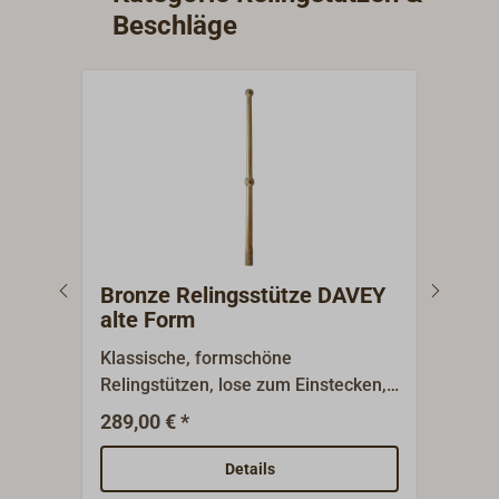
Beschläge
Reling
Stütz
Bronze Relingsstütze DAVEY
DAV
alte Form
Fuß
Klassische, formschöne
Kräf
Relingstützen, lose zum Einstecken,
Bron
mit Splintbohrung. Nach historischen
hoch
289,00 € *
165,
Gussmodellen vom britischen
Deck
Traditionshersteller DAVEY aus
Fend
Details
massiver Bronze gefertigt. Für die