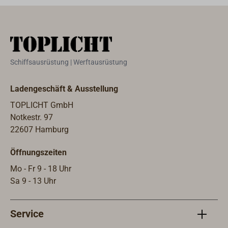
aufgebohrt werden können.Durch
den hohen Anteil von Handarbeit
sind Maßabweichungen
unvermeidbar.Hinweis: Abweichende
alte Form der Davey-Relingstütze
Schiffsausrüstung | Werftausrüstung
DL1665 (Toplicht 1665-625). Der
Unterschied besteht im unteren
Ladengeschäft & Ausstellung
Durchmesser, hier D=25mm konisch
auslaufend. Passt daher nicht zu den
TOPLICHT GmbH
DAVEY Relingfüßen aus unserem
Notkestr. 97
Sortiment.
22607 Hamburg
Öffnungszeiten
Mo - Fr 9 - 18 Uhr
Sa 9 - 13 Uhr
Service