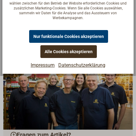
Die Manschetten müssen zur Montage im
wählen zwischen für den Betrieb der Website erforderlichen Cookies und
zusätzlichen Marketing-Cookies. Wenn Sie alle Cookies auswählen,
Heißwasserbad geschmeidig gemacht werden.
sammeln wir Daten für die Analyse und das Aussteuern von
Werbekampagnen.
Nur funktionale Cookies akzeptieren
Alle Cookies akzeptieren
Impressum
Datenschutzerklärung
Fragen zum Artikel?