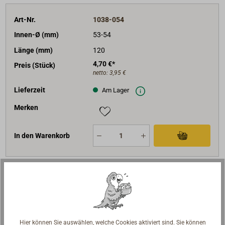
Art-Nr.
1038-054
Innen-Ø (mm)
53-54
Länge (mm)
120
4,70 €*
Preis (Stück)
netto:
3,95 €
Lieferzeit
Am Lager
Merken
In den Warenkorb
Beschreibung
Aus Kunststoff. Farbe: schwarz.
Hier können Sie auswählen, welche Cookies aktiviert sind. Sie können