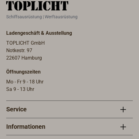
Bohr
das 
Schiffsausrüstung | Werftausrüstung
Besc
werd
Ladengeschäft & Ausstellung
maxi
habe
TOPLICHT GmbH
40 m
Notkestr. 97
Vorh
22607 Hamburg
werd
Öffnungszeiten
Mo - Fr 9 - 18 Uhr
Sa 9 - 13 Uhr
Service
Informationen