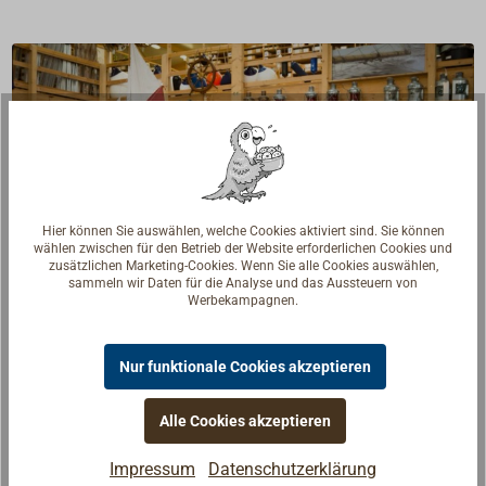
Hier können Sie auswählen, welche Cookies aktiviert sind. Sie können
wählen zwischen für den Betrieb der Website erforderlichen Cookies und
zusätzlichen Marketing-Cookies. Wenn Sie alle Cookies auswählen,
sammeln wir Daten für die Analyse und das Aussteuern von
Werbekampagnen.
Fragen zum Artikel?
Nur funktionale Cookies akzeptieren
Reden Sie mit Handwerkern, Bootsbauern und
Alle Cookies akzeptieren
Seglerinnen. Wir verstehen Ihre Fragen und geben die
passende Antwort.
Impressum
Datenschutzerklärung