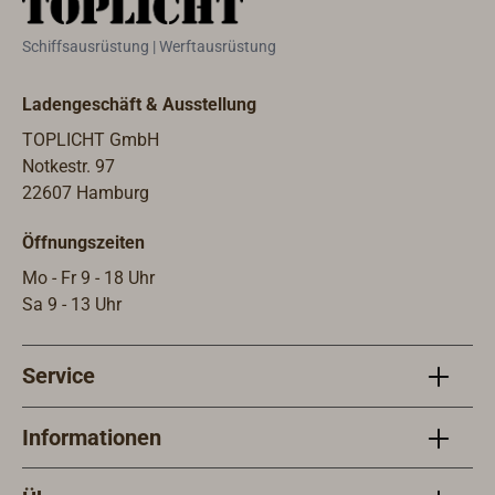
Bohr
das 
Schiffsausrüstung | Werftausrüstung
Besc
werd
Ladengeschäft & Ausstellung
maxi
habe
TOPLICHT GmbH
40 m
Notkestr. 97
Vorh
22607 Hamburg
werd
Öffnungszeiten
Mo - Fr 9 - 18 Uhr
Sa 9 - 13 Uhr
Service
Informationen