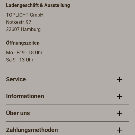
dass
Ladengeschäft & Ausstellung
funk
Ande
TOPLICHT GmbH
lege
Notkestr. 97
Paul 
22607 Hamburg
olym
Öffnungszeiten
und 
nach
Mo - Fr 9 - 18 Uhr
sind
Sa 9 - 13 Uhr
Inne
erhäl
Service
Einb
Befe
Gumm
Informationen
Inne
Über uns
Zahlungsmethoden