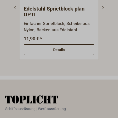
Edelstahl Sprietblock plan
ELV
OPTI
Einfacher Sprietblock, Scheibe aus
Ande
Nylon, Backen aus Edelstahl.
Segl
effi
11,90 € *
6
Ab
Selb
aner
Details
Zust
Auße
halt
sie 
werd
Effe
Wass
dem 
werd
Schiffsausrüstung | Werftausrüstung
herge