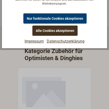
Werbekampagnen.
Experten kontaktieren
Nur funktionale Cookies akzeptieren
Alle Cookies akzeptieren
Impressum
Datenschutzerklärung
Weitere Artikel aus der
Kategorie Zubehör für
Optimisten & Dinghies