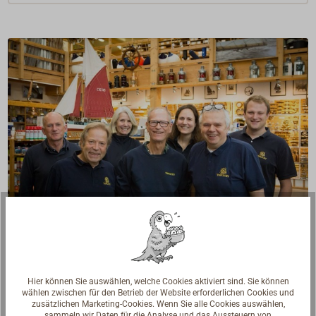
Fragen zum Artikel?
Reden Sie mit Handwerkern, Bootsbauern und
Hier können Sie auswählen, welche Cookies aktiviert sind. Sie können
Seglerinnen. Wir verstehen Ihre Fragen und geben die
wählen zwischen für den Betrieb der Website erforderlichen Cookies und
passende Antwort.
zusätzlichen Marketing-Cookies. Wenn Sie alle Cookies auswählen,
sammeln wir Daten für die Analyse und das Aussteuern von