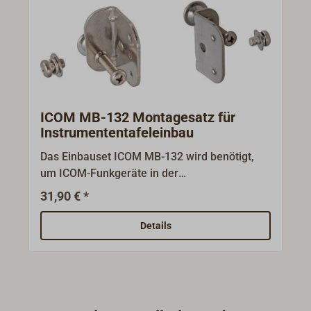
ICOM MB-132 Montagesatz für
Instrumententafeleinbau
Das Einbauset ICOM MB-132 wird benötigt,
um ICOM-Funkgeräte in der
Instrumententafel einzubauen.Passend
31,90 € *
für:ICOM IC-M423GEICOM MA-510TRICOM
IC-M605EURO
Details