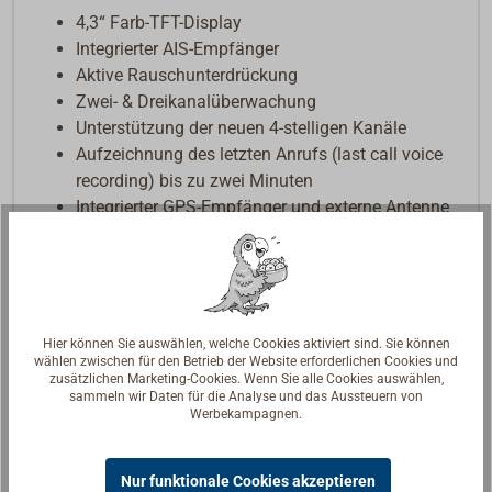
4,3“ Farb-TFT-Display
Integrierter AIS-Empfänger
Aktive Rauschunterdrückung
Zwei- & Dreikanalüberwachung
Unterstützung der neuen 4-stelligen Kanäle
Aufzeichnung des letzten Anrufs (last call voice
recording) bis zu zwei Minuten
Integrierter GPS-Empfänger und externe Antenne
30W Megafon mit Nebelhornfunktion
NMEA 2000 & NMEA 0183
Wasserdicht nach IP X8
Die Erst-Eingabe der MMSI und ATIS-Kennung kann
Hier können Sie auswählen, welche Cookies aktiviert sind. Sie können
wählen zwischen für den Betrieb der Website erforderlichen Cookies und
(einmalig) selbst vorgenommen werden. Die
zusätzlichen Marketing-Cookies. Wenn Sie alle Cookies auswählen,
Korrektur der MMSI- und/oder ATIS-Nummer, z.B.
sammeln wir Daten für die Analyse und das Aussteuern von
Werbekampagnen.
nach einem Eignerwechsel, kann nur
(kostenpflichtig) durch einen Servicetechniker
erfolgen.
Nur funktionale Cookies akzeptieren