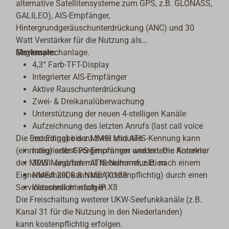
alternative Satellitensysteme zum GPS, z.B. GLONASS,
GALILEO), AIS-Empfänger,
Hintergrundgeräuschunterdrückung (ANC) und 30
Watt Verstärker für die Nutzung als
Gegensprechanlage.
Merkmale:
4,3“ Farb-TFT-Display
Integrierter AIS-Empfänger
Aktive Rauschunterdrückung
Zwei- & Dreikanalüberwachung
Unterstützung der neuen 4-stelligen Kanäle
Aufzeichnung des letzten Anrufs (last call voice
Die Erst-Eingabe der MMSI und ATIS-Kennung kann
recording) bis zu zwei Minuten
(einmalig) selbst vorgenommen werden. Die Korrektur
Integrierter GPS-Empfänger und externe Antenne
der MMSI- und/oder ATIS-Nummer, z.B. nach einem
30W Megafon mit Nebelhornfunktion
Eignerwechsel, kann nur (kostenpflichtig) durch einen
NMEA 2000 & NMEA 0183
Servicetechniker erfolgen.
Wasserdicht nach IP X8
Die Freischaltung weiterer UKW-Seefunkkanäle (z.B.
Kanal 31 für die Nutzung in den Niederlanden)
kann kostenpflichtig erfolgen.