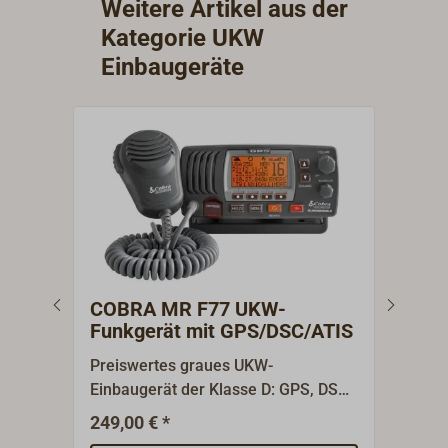
Weitere Artikel aus der
Kategorie UKW
Einbaugeräte
COBRA MR F77 UKW-
IC
Funkgerät mit GPS/DSC/ATIS
195
Preiswertes graues UKW-
Das 
Einbaugerät der Klasse D: GPS, DSC
eine
und ATIS-Funktion.COBRA MR F77
ICOM
249,00 € *
2
Ab
mit integriertem 56-Kanal GPS-
4. Ge