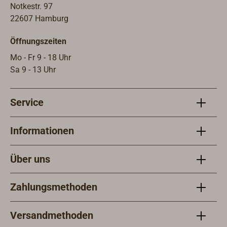
und 
Notkestr. 97
bei 
22607 Hamburg
schl
Öffnungszeiten
geri
Wind
Mo - Fr 9 - 18 Uhr
Mast
Sa 9 - 13 Uhr
mit 
Steu
Service
38 x
Betr
Span
Informationen
Ausf
und 
Über uns
Band
(Sta
Zahlungsmethoden
bei 
Reic
und 
Versandmethoden
und 