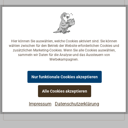
Lieferbar in zwei Größen
Der kleine Reflektor
Typ SPORT
ist speziell für
Sportboote
geeignet, auf denen wenig Platz
vorhanden ist.
Hier können Sie auswählen, welche Cookies aktiviert sind. Sie können
Der große Reflektor
TYP ISAF
misst bei einer
wählen zwischen für den Betrieb der Website erforderlichen Cookies und
Kantenlänge von 340 mm in der Diagonalen 470
zusätzlichen Marketing-Cookies. Wenn Sie alle Cookies auswählen,
sammeln wir Daten für die Analyse und das Aussteuern von
mm. Damit entspricht er den
Offshore Special
Werbekampagnen.
Regulations (OSR)
, den
Ausrüstungsvorschriften der WORLD SAILING
(ehemals ISAF) für seegehende Regattayachten.
Nur funktionale Cookies akzeptieren
In der Tabelle ist jeweils auch die
Alle Cookies akzeptieren
Radarquerschnittsfläche (RCS, Radar Cross Section)
Impressum
Datenschutzerklärung
angegeben.