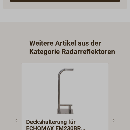
Weitere Artikel aus der
Kategorie Radarreflektoren
Deckshalterung für
ECH
ECHOMAX EM230BR
akt