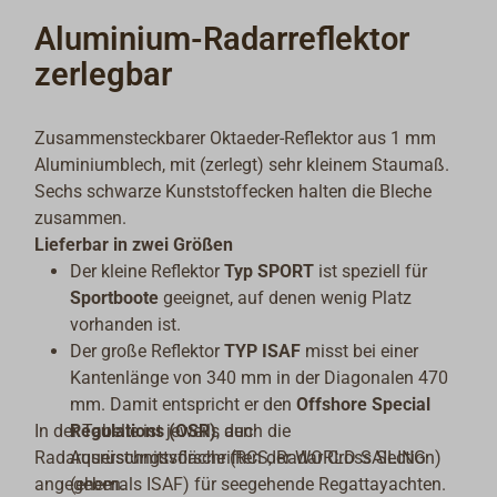
Aluminium-Radarreflektor
zerlegbar
Zusammensteckbarer Oktaeder-Reflektor aus 1 mm
Aluminiumblech, mit (zerlegt) sehr kleinem Staumaß.
Sechs schwarze Kunststoffecken halten die Bleche
zusammen.
Lieferbar in zwei Größen
Der kleine Reflektor
Typ SPORT
ist speziell für
Sportboote
geeignet, auf denen wenig Platz
vorhanden ist.
Der große Reflektor
TYP ISAF
misst bei einer
Kantenlänge von 340 mm in der Diagonalen 470
mm. Damit entspricht er den
Offshore Special
In der Tabelle ist jeweils auch die
Regulations (OSR)
, den
Radarquerschnittsfläche (RCS, Radar Cross Section)
Ausrüstungsvorschriften der WORLD SAILING
angegeben.
(ehemals ISAF) für seegehende Regattayachten.