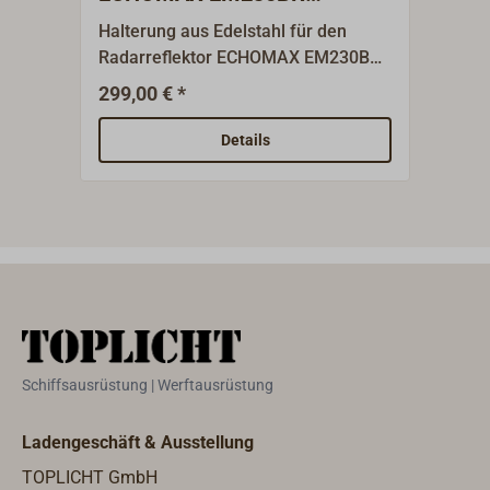
Radarreflektor
Halterung aus Edelstahl für den
Der 
Radarreflektor ECHOMAX EM230BR
ACTI
zur Montage an Deck.
durc
299,00 € *
9
Ab
Siche
sign
Details
Rada
GHz-
Band
Elekt
zurü
werd
Seem
erst 
Koll
Schiffsausrüstung | Werftausrüstung
redu
(abs
Ladengeschäft & Ausstellung
ansc
Rada
TOPLICHT GmbH