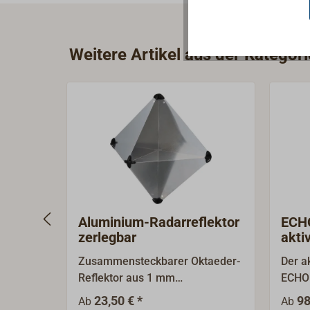
Weitere Artikel aus der Kategor
Aluminium-Radarreflektor
ECH
zerlegbar
akti
Zusammensteckbarer Oktaeder-
Der a
Reflektor aus 1 mm
ECHO
Aluminiumblech, mit
XS st
23,50 € *
98
Ab
Ab