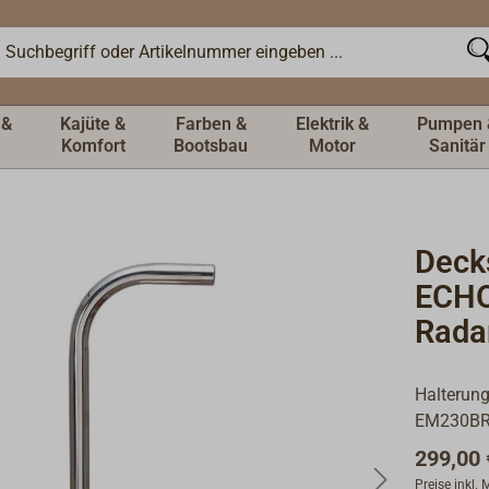
 &
Kajüte &
Farben &
Elektrik &
Pumpen 
Komfort
Bootsbau
Motor
Sanitär
Deck
ECH
Radar
Halterung
EM230BR 
299,00 
Preise inkl.