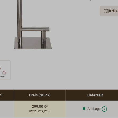
Arti
m)
Preis (Stück)
Lieferzeit
299,00 €*
Am Lager
netto:
251,26 €