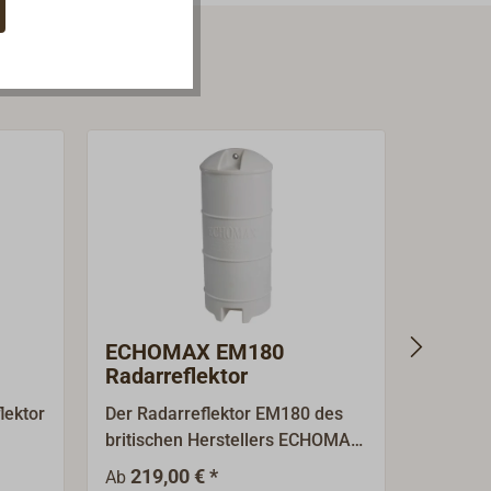
ECHOMAX EM180
ECHOM
Radarreflektor
Radarr
lektor
Der Radarreflektor EM180 des
Der Rad
britischen Herstellers ECHOMAX
des brit
überzeugt mit überragenden
ECHOMA
219,00 € *
275,00 
Ab