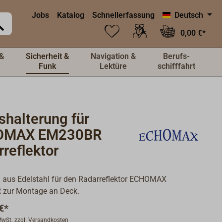
Jobs
Katalog
Schnellerfassung
Deutsch
0,00 €*
&
Sicherheit &
Navigation &
Berufs-
Funk
Lektüre
schifffahrt
shalterung für
OMAX EM230BR
reflektor
 aus Edelstahl für den Radarreflektor ECHOMAX
zur Montage an Deck.
€*
 MwSt. zzgl. Versandkosten