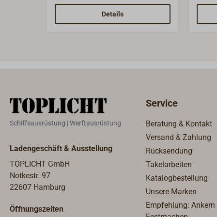
(zerlegt) sehr kleinem
Sichtb
Staumaß.Sechs schwarze
kleine
Details
Kunststoffecken halten die
signi
Bleche zusammen.Lieferbar in
Radar
zwei GrößenDer kleine Reflektor
9 GHz
Typ SPORT ist speziell für
S-Ban
Sportboote geeignet, auf denen
der El
wenig Platz vorhanden ist.Der
zurüc
große Reflektor TYP ISAF misst
werde
Service
bei einer Kantenlänge von 340
Seeme
mm in der Diagonalen 470 mm.
statt 
Schiffsausrüstung | Werftausrüstung
Beratung & Kontakt
Damit entspricht er den Offshore
Seeme
Versand & Zahlung
Special Regulations (OSR), den
wird 
Ladengeschäft & Ausstellung
Rücksendung
Ausrüstungsvorschriften der
reduz
WORLD SAILING (ehemals ISAF)
Warns
TOPLICHT GmbH
Takelarbeiten
für seegehende
exter
Notkestr. 97
Katalogbestellung
Regattayachten.In der Tabelle ist
ansch
22607 Hamburg
Unsere Marken
jeweils auch die
aktiv
Empfehlung: Ankern
Öffnungszeiten
Radarquerschnittsfläche (RCS,
Umgeb
Festmachen