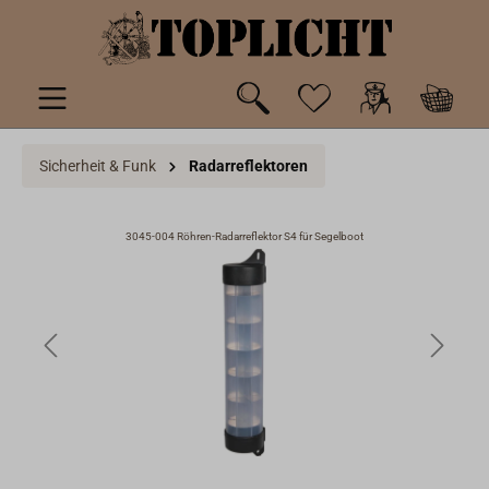
inhalt springen
Sicherheit & Funk
Radarreflektoren
3045-004 Röhren-Radarreflektor S4 für Segelboot