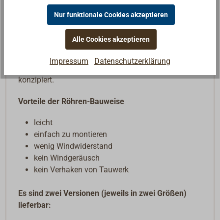
Aluminium-Winkelspiegel jeweils um 45° verdreht in
Nur funktionale Cookies akzeptieren
einer halbtransparenten Kunststoffröhre montiert,
damit eine gute Rundumreflexion gewährleistet ist.
Alle Cookies akzeptieren
Der sehr schlanke und platzsparende Radarreflektor
Impressum
Datenschutzerklärung
ist speziell für die Verwendung auf Yachten
konzipiert.
Vorteile der Röhren-Bauweise
leicht
einfach zu montieren
wenig Windwiderstand
kein Windgeräusch
kein Verhaken von Tauwerk
Es sind zwei Versionen (jeweils in zwei Größen)
lieferbar: