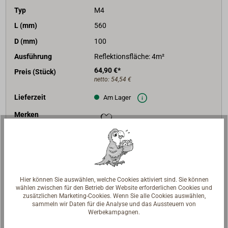
Typ
M4
L (mm)
560
D (mm)
100
Ausführung
Reflektionsfläche: 4m²
64,90 €*
Preis (Stück)
netto:
54,54 €
Lieferzeit
Am Lager
Merken
In den Warenkorb
Hier können Sie auswählen, welche Cookies aktiviert sind. Sie können
wählen zwischen für den Betrieb der Website erforderlichen Cookies und
zusätzlichen Marketing-Cookies. Wenn Sie alle Cookies auswählen,
Beschreibung
sammeln wir Daten für die Analyse und das Aussteuern von
Werbekampagnen.
In diesem bewährten Radarreflektor sind gekapselte