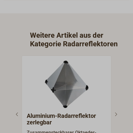
Weitere Artikel aus der
Kategorie Radarreflektoren
Aluminium-Radarreflektor
Dec
zerlegbar
EC
Rad
Zusammensteckbarer Oktaeder-
Halt