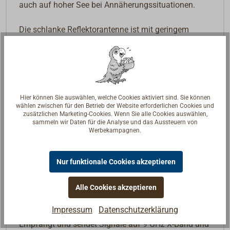
auch auf hoher See bei Annäherungssituationen.
Die schlanke Reflektorantenne ist mit geringem
Gewicht und wenig Windwiderstand sehr gut für die
Mastmontage geeignet.
Lieferung mit 24 m Kabel und Standard-
Steuerungsbox (Abmessungen: 92 x 38 x 51 mm)
Hier können Sie auswählen, welche Cookies aktiviert sind. Sie können
mit Schaltern und LED-Betriebsanzeigen. Für 12 Volt
wählen zwischen für den Betrieb der Website erforderlichen Cookies und
zusätzlichen Marketing-Cookies. Wenn Sie alle Cookies auswählen,
Spannung.
sammeln wir Daten für die Analyse und das Aussteuern von
Werbekampagnen.
Lieferbar sind zwei Ausführungen:
ACTIVE X
Nur funktionale Cookies akzeptieren
Empfängt und sendet Signale auf 9 GHz X-Band.
Stromverbrauch < 15 mA (Stand-by), ca. 32 mA
(Aktiv-Betrieb bei zehn Radarsignalen in Reichweite).
Alle Cookies akzeptieren
Impressum
Datenschutzerklärung
ACTIVE XS
Empfängt und sendet Signale auf 9 GHz X-Band und