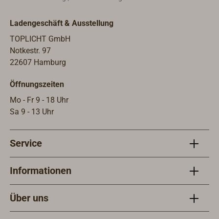
Regulations (OSR), den
Ausrüstungsvorschriften der WORLD
Ladengeschäft & Ausstellung
SAILING (ehemals ISAF) für
seegehende Regattayachten.In der
TOPLICHT GmbH
Tabelle ist jeweils auch die
Notkestr. 97
Radarquerschnittsfläche (RCS, Radar
22607 Hamburg
Cross Section) angegeben.
Öffnungszeiten
Mo - Fr 9 - 18 Uhr
Sa 9 - 13 Uhr
Service
Informationen
Über uns