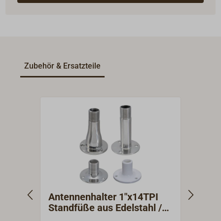
Zubehör & Ersatzteile
Antennenhalter 1"x14TPI
Ante
Standfüße aus Edelstahl /
GLO
Kunststoff
Mast