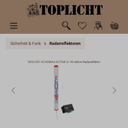
inhalt springen
Sicherheit & Funk
Radarreflektoren
3052-001 ECHOMAX ACTIVE X / XS aktiver Radarreflektor
3052