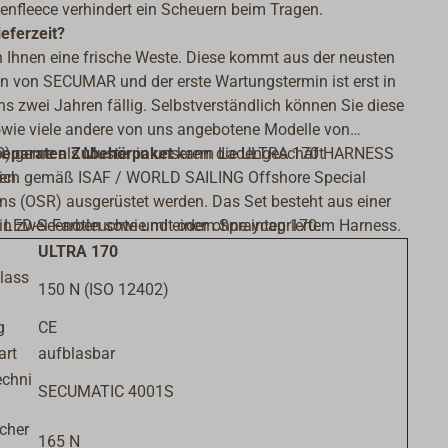
nfleece verhindert ein Scheuern beim Tragen.
eferzeit?
rn Ihnen eine frische Weste. Diese kommt aus der neusten
n von SECUMAR und der erste Wartungstermin ist erst in
s zwei Jahren fällig. Selbstverständlich können Sie diese
wie viele andere von uns angebotene Modelle von
 gerne als Muster in unserem Ladengeschäft
separaten Zubehörpaket
kann die ULTRA 170 HARNESS
en.
lich gemäß ISAF / WORLD SAILING Offshore Special
ns (OSR) ausgerüstet werden. Das Set besteht aus einer
 in zwei Farben sowie mit oder ohne integriertem Harness.
LED-Seenotleuchte und einem Spraycap 170.
ULTRA 170
lass
150 N (ISO 12402)
g
CE
art
aufblasbar
echni
SECUMATIC 4001S
cher
165 N