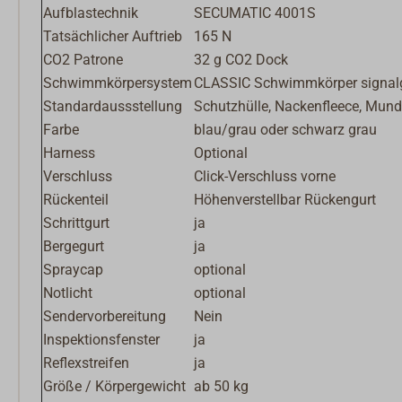
Aufblastechnik
SECUMATIC 4001S
Tatsächlicher Auftrieb
165 N
CO2 Patrone
32 g CO2 Dock
Schwimmkörpersystem
CLASSIC Schwimmkörper signal
Standardaussstellung
Schutzhülle, Nackenfleece, Mund
Farbe
blau/grau oder schwarz grau
Harness
Optional
Verschluss
Click-Verschluss vorne
Rückenteil
Höhenverstellbar Rückengurt
Schrittgurt
ja
Bergegurt
ja
Spraycap
optional
Notlicht
optional
Sendervorbereitung
Nein
Inspektionsfenster
ja
Reflexstreifen
ja
Größe / Körpergewicht
ab 50 kg