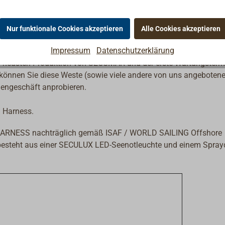
ale Bewegungsfreiheit. Ausgestattet mit der Auslöseautomatik 4
ter lässt sich mit einem Blick prüfen, ob die Rettungsweste
ern beim Tragen.
Nur funktionale Cookies akzeptieren
Alle Cookies akzeptieren
Impressum
Datenschutzerklärung
er neusten Produktion von SECUMAR und der erste Wartungstermi
h können Sie diese Weste (sowie viele andere von uns angeboten
engeschäft anprobieren.
m Harness.
HARNESS nachträglich gemäß ISAF / WORLD SAILING Offshore
 besteht aus einer SECULUX LED-Seenotleuchte und einem Spra