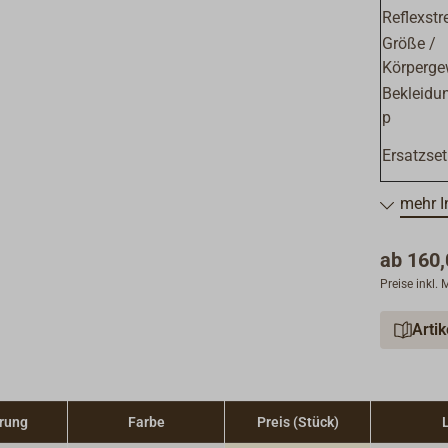
Reflexstr
Größe /
Körperge
Bekleidu
p
Ersatzset
mehr I
ab
160,
Preise inkl.
Arti
rung
Farbe
Preis (Stück)