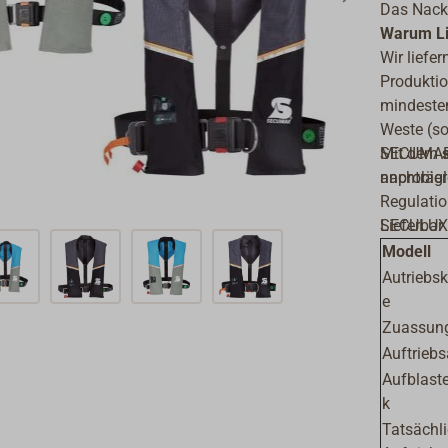
Das Nacke
Warum Li
Wir liefe
Produktio
mindesten
Weste (so
SECUMAR)
Mit dem
anprobier
nachträg
Regulatio
Lieferbar
SECULUX 
Modell
Autriebsk
e
Zuassun
Auftriebs
Aufblast
k
Tatsächli