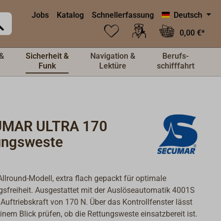
Jobs
Katalog
Schnellerfassung
Deutsch
0,00 €*
&
Sicherheit &
Navigation &
Berufs-
Funk
Lektüre
schifffahrt
MAR ULTRA 170
ungsweste
Allround-Modell, extra flach gepackt für optimale
freiheit. Ausgestattet mit der Auslöseautomatik 4001S
 Auftriebskraft von 170 N. Über das Kontrollfenster lässt
einem Blick prüfen, ob die Rettungsweste einsatzbereit ist.