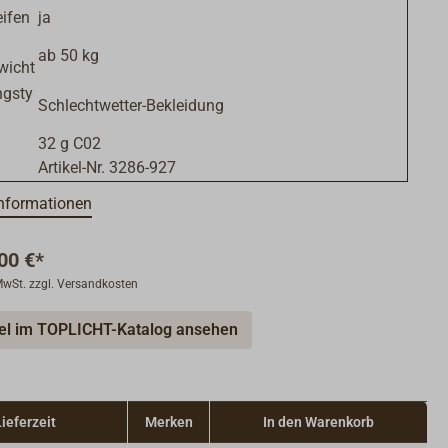
eifen
ja
ab 50 kg
wicht
ngsty
Schlechtwetter-Bekleidung
32 g C02
Artikel-Nr. 3286-927
nformationen
00 €*
 MwSt. zzgl. Versandkosten
kel im TOPLICHT-Katalog ansehen
Lieferzeit
Merken
In den Warenkorb