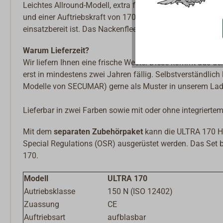
Leichtes Allround-Modell, extra flach gepackt für optim
und einer Auftriebskraft von 170 N. Über das Kontrollfens
einsatzbereit ist. Das Nackenfleece verhindert ein Scheu
Warum Lieferzeit?
Wir liefern Ihnen eine frische Weste. Diese kommt aus d
erst in mindestens zwei Jahren fällig. Selbstverständlic
Modelle von SECUMAR) gerne als Muster in unserem Lad
Lieferbar in zwei Farben sowie mit oder ohne integrierte
Mit dem
separaten Zubehörpaket
kann die ULTRA 170 
Special Regulations (OSR) ausgerüstet werden. Das Set
170.
Modell
ULTRA 170
Autriebsklasse
150 N (ISO 12402)
Zuassung
CE
Auftriebsart
aufblasbar