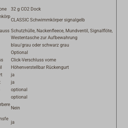
one
32 g CO2 Dock
körp
CLASSIC Schwimmkörper signalgelb
auss
Schutzhülle, Nackenfleece, Mundventil, Signalflöte,
Westentasche zur Aufbewahrung
blau/grau oder schwarz grau
Optional
ss
Click-Verschluss vorne
l
Höhenverstellbar Rückengurt
rt
ja
t
ja
p
optional
optional
rbere
Nein
nsfe
ja