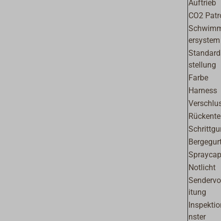
Auftrieb
CO2 Patr
Schwimm
ersystem
Standard
stellung
Farbe
Harness
Verschlu
Rückentei
Schrittgu
Bergegur
Sprayca
Notlicht
Sendervo
itung
Inspektio
nster