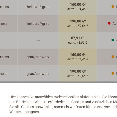
160,00 €*
rness
hellblau/-grau
netto:
134,45 €
190,00 €*
rness
hellblau/-grau
Auf
netto:
159,66 €
57,91 €*
---
netto:
48,66 €
160,00 €*
rness
grau/schwarz
netto:
134,45 €
190,00 €*
rness
grau/schwarz
netto:
159,66 €
Hier können Sie auswählen, welche Cookies aktiviert sind. Sie kön
den Betrieb der Website erforderlichen Cookies und zusätzlichen 
Sie alle Cookies auswählen, sammeln wir Daten für die Analyse un
Werbekampagnen.