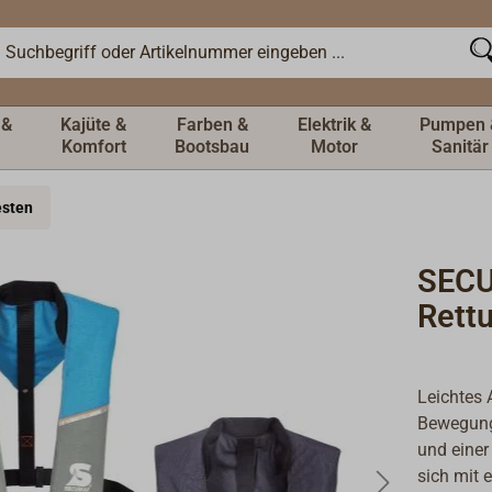
 &
Kajüte &
Farben &
Elektrik &
Pumpen 
Komfort
Bootsbau
Motor
Sanitär
esten
SECU
Rett
Leichtes 
Bewegungs
und einer
sich mit 