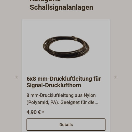
Schallsignalanlagen
6x8 mm-Druckluftleitung für
8x1
Signal-Drucklufthorn
Sig
8 mm-Druckluftleitung aus Nylon
10 m
(Polyamid, PA). Geeignet für die
(Pol
Verwendung an einem Signal-
Verw
4,90 € *
7,95
Drucklufthorn oder andere Druckluft-
Druc
Anwendungen.Die Materialstärke
Anwe
Details
beträgt 1 mm, der
betr