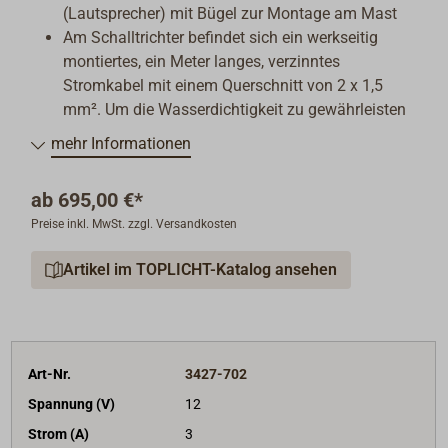
(Lautsprecher) mit Bügel zur Montage am Mast
Am Schalltrichter befindet sich ein werkseitig
montiertes, ein Meter langes, verzinntes
Stromkabel mit einem Querschnitt von 2 x 1,5
mm². Um die Wasserdichtigkeit zu gewährleisten
wurde dessen Kabelverschraubung verplombt
mehr Informationen
(Öffnen der Plombe führt zum Garantieverlust).
Die benötigte Kabellänge bis zur Kontrolleinheit
ab
695,00 €*
muss an dieses Kabel angeschlossen werden
Preise inkl. MwSt. zzgl. Versandkosten
Kontrolleinheit mit Tongenerator für die unter-
Deck-Montage
Artikel im TOPLICHT-Katalog ansehen
Bedienpanel für die Schottmontage
5 Meter RJ45-Kabel für die Verbindung von
Bedienpanel und Kontrolleinheit.
Hinweis:
Die
wasserdichte Kabeldurchführung in der
Kontrolleinheit ist leider zu klein für die
Art-Nr.
3427-702
Steckergröße dieses Kabels und muss deshalb
Spannung (V)
12
angepasst werden. Im Bedienpanel sorgt der
Strom (A)
3
Stecker des Kabels dafür, dass die Box nicht