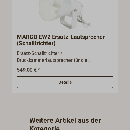
MARCO EW2 Ersatz-Lautsprecher
(Schalltrichter)
Ersatz-Schalltrichter /
Druckkammerlautsprecher für die
elektronische Schallsignalanlage MARCO
549,00 € *
EW2 und EW2M und die baugleiche
Schallsignalanlage von AQUA
Details
SIGNAL.Leistung 60 Watt bei 12 Volt. 8 Ohm.
Weitere Artikel aus der
Kategorie