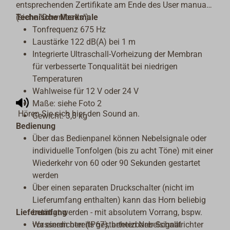
entsprechenden Zertifikate am Ende des User manuals
(siehe "Downloads").
Technische Merkmale
Tonfrequenz 675 Hz
Laustärke 122 dB(A) bei 1 m
Integrierte Ultraschall-Vorheizung der Membran
für verbesserte Tonqualität bei niedrigen
Temperaturen
Wahlweise für 12 V oder 24 V
Maße: siehe Foto 2
Hören Sie sich hier den Sound an.
Gewicht: 3,8 kg
Bedienung
Über das Bedienpanel können Nebelsignale oder
individuelle Tonfolgen (bis zu acht Töne) mit einer
Wiederkehr von 60 oder 90 Sekunden gestartet
werden
Über einen separaten Druckschalter (nicht im
Lieferumfang enthalten) kann das Horn beliebig
Lieferumfang
betätigt werden - mit absolutem Vorrang, bspw.
vor einem bereits gestarteten Nebelsignal
Wasserdichter (IP67), beheizbarer Schalltrichter