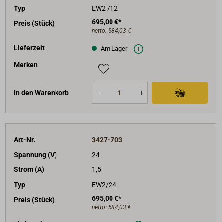
Typ
EW2 /12
wieder geschlossen werden kann. Deshalb das
695,00 €*
Bedienpanel für die Schottmontage nutzen.
Preis (Stück)
netto:
584,03 €
Lieferzeit
Am Lager
Merken
In den Warenkorb
Art-Nr.
3427-703
Spannung (V)
24
Strom (A)
1,5
Typ
EW2/24
695,00 €*
Preis (Stück)
netto:
584,03 €