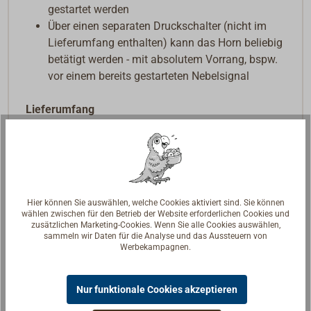
gestartet werden
Über einen separaten Druckschalter (nicht im
Lieferumfang enthalten) kann das Horn beliebig
betätigt werden - mit absolutem Vorrang, bspw.
vor einem bereits gestarteten Nebelsignal
Lieferumfang
Wasserdichter (IP67), beheizbarer Schalltrichter
(Lautsprecher) mit Bügel zur Montage am Mast
Am Schalltrichter befindet sich ein werkseitig
montiertes, ein Meter langes, verzinntes
Hier können Sie auswählen, welche Cookies aktiviert sind. Sie können
Stromkabel mit einem Querschnitt von 2 x 1,5
wählen zwischen für den Betrieb der Website erforderlichen Cookies und
mm². Um die Wasserdichtigkeit zu
zusätzlichen Marketing-Cookies. Wenn Sie alle Cookies auswählen,
sammeln wir Daten für die Analyse und das Aussteuern von
gewährleisten wurde dessen
Werbekampagnen.
Kabelverschraubung verplombt (Öffnen der
Plombe führt zum Garantieverlust). Die
benötigte Kabellänge bis zur Kontrolleinheit
Nur funktionale Cookies akzeptieren
muss an dieses Kabel angeschlossen werden