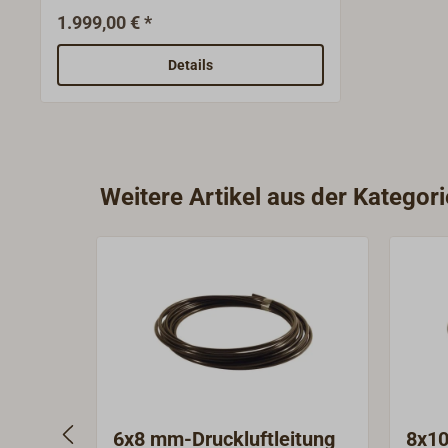
Schallsignalanlage. Zugelassen für
1.999,00 € *
IMO Class III (Schiffe 20 bis 75 m),
mit EU- und BSH- Zulassung.Zur
Details
Montage im Mast.Auch als
Druckkammerlautsprecher für
Außenmontage geeignet.
Weitere Artikel aus der Kategor
6x8 mm-Druckluftleitung
8x10