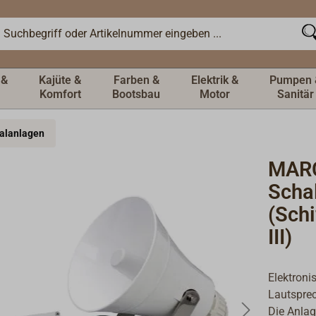
 &
Kajüte &
Farben &
Elektrik &
Pumpen 
Komfort
Bootsbau
Motor
Sanitär
nalanlagen
MAR
Scha
(Schi
III)
Elektron
Lautsprec
Die Anlag