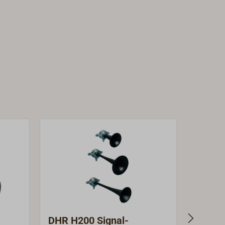
DHR H200 Signal-
DHR H