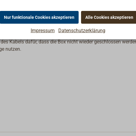
-Montage
Nur funktionale Cookies akzeptieren
Alle Cookies akzeptieren
nel und Kontrolleinheit.
Hinweis:
Die wasserdichte
Impressum
Datenschutzerklärung
zu klein für die Steckergröße dieses Kabels und muss deshalb
 des Kabels dafür, dass die Box nicht wieder geschlossen werde
ge nutzen.