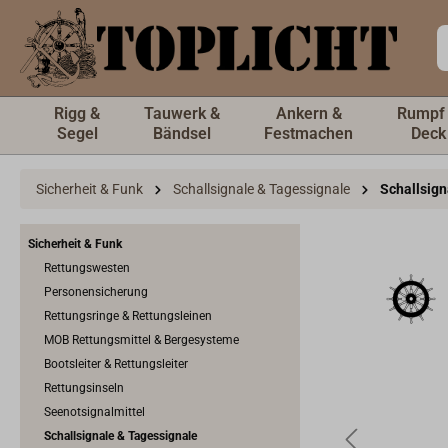
inhalt springen
Rigg &
Tauwerk &
Ankern &
Rumpf
Segel
Bändsel
Festmachen
Deck
Sicherheit & Funk
Schallsignale & Tagessignale
Schallsig
Sicherheit & Funk
Rettungswesten
Personensicherung
Rettungsringe & Rettungsleinen
MOB Rettungsmittel & Bergesysteme
Bootsleiter & Rettungsleiter
Rettungsinseln
Seenotsignalmittel
Schallsignale & Tagessignale