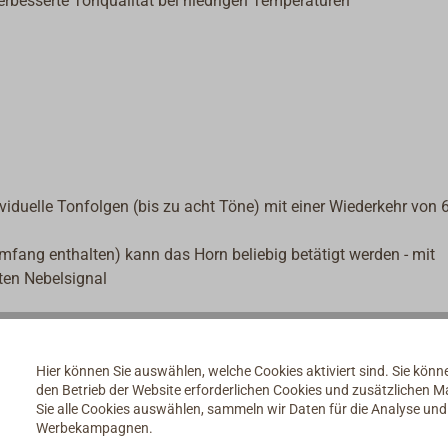
verbesserte Tonqualität bei niedrigen Temperaturen
iduelle Tonfolgen (bis zu acht Töne) mit einer Wiederkehr von 
umfang enthalten) kann das Horn beliebig betätigt werden - mit
ten Nebelsignal
autsprecher) mit Bügel zur Montage am Mast
Hier können Sie auswählen, welche Cookies aktiviert sind. Sie kön
den Betrieb der Website erforderlichen Cookies und zusätzlichen 
ertes, ein Meter langes, verzinntes Stromkabel mit einem Quersch
Sie alle Cookies auswählen, sammeln wir Daten für die Analyse un
hrleisten wurde dessen Kabelverschraubung verplombt (Öffnen d
Werbekampagnen.
bellänge bis zur Kontrolleinheit muss an dieses Kabel angeschl