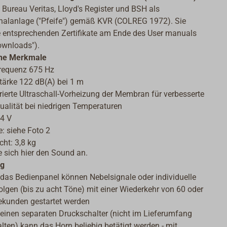
 Bureau Veritas, Lloyd's Register und BSH als
nalanlage ("Pfeife") gemäß KVR (COLREG 1972). Sie
e entsprechenden Zertifikate am Ende des User manuals
ownloads").
he Merkmale
requenz 675 Hz
tärke 122 dB(A) bei 1 m
rierte Ultraschall-Vorheizung der Membran für verbesserte
ualität bei niedrigen Temperaturen
24 V
: siehe Foto 2
ht: 3,8 kg
 sich hier den Sound an.
ng
 das Bedienpanel können Nebelsignale oder individuelle
lgen (bis zu acht Töne) mit einer Wiederkehr von 60 oder
ekunden gestartet werden
 einen separaten Druckschalter (nicht im Lieferumfang
lten) kann das Horn beliebig betätigt werden - mit