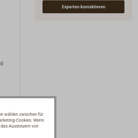
Experten kontaktieren
60
nen wählen zwischen für
Marketing-Cookies. Wenn
nitt
d das Aussteuern von
er
ossen