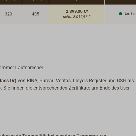
Bedi
2.399,00 €*
320
405
Am La
netto:
2.015,97 €
kammer-Lautsprecher.
lass IV)
von RINA, Bureau Veritas, Lloyd's Register und BSH als
 Sie finden die entsprechenden Zertifikate am Ende des User