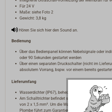
Integrierte Ultraschall-Vorheizung der Membran für 
Für 24 V
Maße: siehe Foto 2
Gewicht: 3,8 kg
Hören Sie sich hier den Sound an.
Bedienung
Über das Bedienpanel können Nebelsignale oder indiv
oder 90 Sekunden gestartet werden
Über einen separaten Druckschalter (nicht im Liefer
absolutem Vorrang, bspw. vor einem bereits gestarte
Lieferumfang
Wasserdichter (IP67), beheizbarer Schalltrichter (L
Am Schalltrichter befindet sich ein werkseitig monti
von 2 x 1,5 mm². Um die Wasserdichtigkeit zu gewä
Plombe führt zum Garantieverlust). Die benötigte Ka