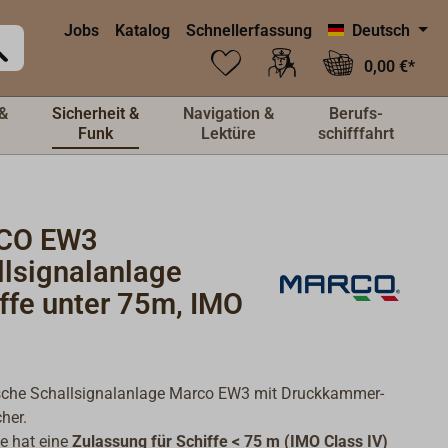
Jobs
Katalog
Schnellerfassung
Deutsch
0,00 €*
&
Sicherheit &
Navigation &
Berufs-
Funk
Lektüre
schifffahrt
CO EW3
llsignalanlage
ffe unter 75m, IMO
ische Schallsignalanlage Marco EW3 mit Druckkammer-
her.
e hat eine
Zulassung für Schiffe < 75 m (IMO Class IV)