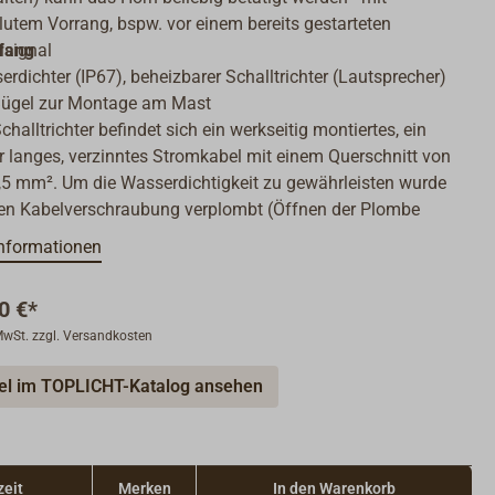
lutem Vorrang, bspw. vor einem bereits gestarteten
fang
lsignal
rdichter (IP67), beheizbarer Schalltrichter (Lautsprecher)
Bügel zur Montage am Mast
halltrichter befindet sich ein werkseitig montiertes, ein
r langes, verzinntes Stromkabel mit einem Querschnitt von
1,5 mm². Um die Wasserdichtigkeit zu gewährleisten wurde
en Kabelverschraubung verplombt (Öffnen der Plombe
 zum Garantieverlust). Die benötigte Kabellänge bis zur
nformationen
rolleinheit muss an dieses Kabel angeschlossen werden
olleinheit mit Tongenerator für die unter-Deck-Montage
0 €*
enpanel für die Schottmontage
 MwSt. zzgl. Versandkosten
ter RJ45-Kabel für die Verbindung von Bedienpanel und
olleinheit.
Hinweis:
Die wasserdichte Kabeldurchführung
kel im TOPLICHT-Katalog ansehen
r Kontrolleinheit ist leider zu klein für die Steckergröße
es Kabels und muss deshalb angepasst werden. Im
npanel sorgt der Stecker des Kabels dafür, dass die Box
t wieder geschlossen werden kann. Deshalb das
zeit
Merken
In den Warenkorb