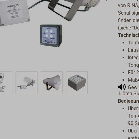
von RINA,
Schallsig
finden di
(siehe "D
Technisc
Tonf
Laus
Integ
Tonq
Für 
Maße
Gewic
Hören Sie
Bedienu
Über
Tonfo
90 S
Über
entha