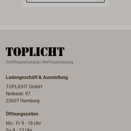
beträgt 1 mm, der
betr
Innendurchmesser also 6 mm.
Inne
Schiffsausrüstung | Werftausrüstung
Ladengeschäft & Ausstellung
TOPLICHT GmbH
Notkestr. 97
22607 Hamburg
Öffnungszeiten
Mo - Fr 9 - 18 Uhr
Sa 9 - 13 Uhr