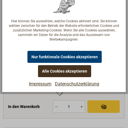
In den Warenkorb
Hier können Sie auswählen, welche Cookies aktiviert sind. Sie können
wählen zwischen für den Betrieb der Website erforderlichen Cookies und
zusätzlichen Marketing-Cookies. Wenn Sie alle Cookies auswählen,
Art-Nr.
3402-224
sammeln wir Daten für die Analyse und das Aussteuern von
Werbekampagnen.
Farbe
schwarz
Spannung (V)
24
Nur funktionale Cookies akzeptieren
Strom (A)
9
69,90 €*
Preis (Stück)
netto:
58,74 €
Alle Cookies akzeptieren
Lieferzeit
Am Lager
Impressum
Datenschutzerklärung
Merken
In den Warenkorb