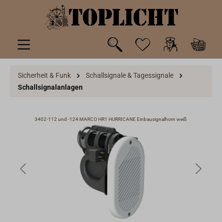
inhalt springen
Sicherheit & Funk
Schallsignale & Tagessignale
Schallsignalanlagen
mt
3402-112 und -124 MARCO HR1 HURRICANE Einbausignalhorn weiß
3