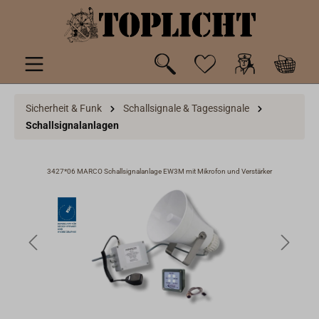
inhalt springen
Sicherheit & Funk
Schallsignale & Tagessignale
Schallsignalanlagen
3427*06 MARCO Schallsignalanlage EW3M mit Mikrofon und Verstärker
34