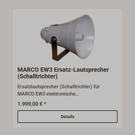
MARCO EW3 Ersatz-Lautsprecher
(Schalltrichter)
Ersatzlautsprecher (Schalltrichter) für
MARCO EW3 elektronische
Schallsignalanlage. Zugelassen für IMO Class
1.999,00 € *
III (Schiffe 20 bis 75 m), mit EU- und BSH-
Zulassung.Zur Montage im Mast.Auch als
Details
Druckkammerlautsprecher für
Außenmontage geeignet.