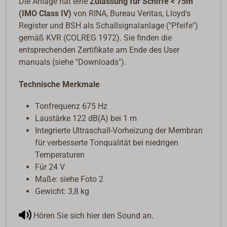
Die Anlage hat eine
Zulassung für Schiffe < 75m
(IMO Class IV)
von RINA, Bureau Veritas, Lloyd's
Register und BSH als Schallsignalanlage ("Pfeife")
gemäß KVR (COLREG 1972). Sie finden die
entsprechenden Zertifikate am Ende des User
manuals (siehe "Downloads").
Technische Merkmale
Tonfrequenz 675 Hz
Laustärke 122 dB(A) bei 1 m
Integrierte Ultraschall-Vorheizung der Membran
für verbesserte Tonqualität bei niedrigen
Temperaturen
Für 24 V
Maße: siehe Foto 2
Gewicht: 3,8 kg
Hören Sie sich hier den Sound an.