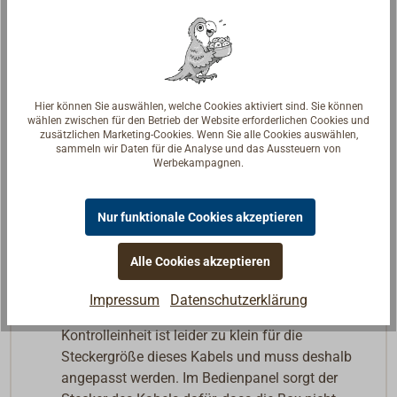
Am Schalltrichter befindet sich ein werkseitig
montiertes, ein Meter langes, verzinntes
Stromkabel mit einem Querschnitt von 2 x 1,5
mm². Um die Wasserdichtigkeit zu
gewährleisten wurde dessen
Hier können Sie auswählen, welche Cookies aktiviert sind. Sie können
wählen zwischen für den Betrieb der Website erforderlichen Cookies und
Kabelverschraubung verplombt (Öffnen der
zusätzlichen Marketing-Cookies. Wenn Sie alle Cookies auswählen,
Plombe führt zum Garantieverlust). Die
sammeln wir Daten für die Analyse und das Aussteuern von
Werbekampagnen.
benötigte Kabellänge bis zur Kontrolleinheit
muss an dieses Kabel angeschlossen werden
Kontrolleinheit mit Tongenerator für die unter-
Nur funktionale Cookies akzeptieren
Deck-Montage
Bedienpanel für die Schottmontage
Alle Cookies akzeptieren
5 Meter RJ45-Kabel für die Verbindung von
Bedienpanel und Kontrolleinheit.
Hinweis:
Die
Impressum
Datenschutzerklärung
wasserdichte Kabeldurchführung in der
Kontrolleinheit ist leider zu klein für die
Steckergröße dieses Kabels und muss deshalb
angepasst werden. Im Bedienpanel sorgt der