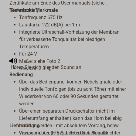
Zertifikate am Ende des User manuals (siehe
"Downloads").
Technische Merkmale
Tonfrequenz 675 Hz
Laustärke 122 dB(A) bei 1 m
Integrierte Ultraschall-Vorheizung der Membran
für verbesserte Tonqualität bei niedrigen
Temperaturen
Für 24 V
Maße: siehe Foto 2
Hören Sie sich hier den Sound an.
Gewicht: 3,8 kg
Bedienung
Über das Bedienpanel können Nebelsignale oder
individuelle Tonfolgen (bis zu acht Töne) mit einer
Wiederkehr von 60 oder 90 Sekunden gestartet
werden
Über einen separaten Druckschalter (nicht im
Lieferumfang enthalten) kann das Horn beliebig
Lieferumfang
betätigt werden - mit absolutem Vorrang, bspw.
vor einem bereits gestarteten Nebelsignal
Wasserdichter (IP67), beheizbarer Schalltrichter