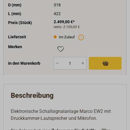
D (mm)
318
wieder geschlossen werden kann. Deshalb das
Bedienpanel für die Schottmontage nutzen.
L (mm)
422
2.499,00 €*
Preis (Stück)
netto:
2.100,00 €
Lieferzeit
Im Zulauf
Merken
In den Warenkorb
Beschreibung
Elektronische Schallsignalanlage Marco EW2 mit
Druckkammer-Lautsprecher und Mikrofon.