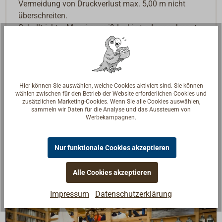
Vermeidung von Druckverlust max. 5,00 m nicht
überschreiten.
Schalltrichter Messing weiß lackiert oder verchromt.
Frequenz ca. 315 Hz, 123 dB(A) (1 m).
Hören Sie sich hier den Sound an.
Hier können Sie auswählen, welche Cookies aktiviert sind. Sie können
Der passende Kompressor MARCO M1 ist als
wählen zwischen für den Betrieb der Website erforderlichen Cookies und
zusätzlichen Marketing-Cookies. Wenn Sie alle Cookies auswählen,
Ersatzteil lieferbar.
sammeln wir Daten für die Analyse und das Aussteuern von
Werbekampagnen.
Downloads
PDF: 3426-402 MARCO PW2 Instructions and
Nur funktionale Cookies akzeptieren
Certificates
Alle Cookies akzeptieren
Impressum
Datenschutzerklärung