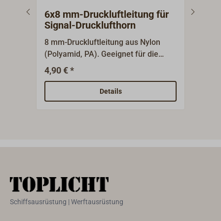
6x8 mm-Druckluftleitung für
8x1
Signal-Drucklufthorn
Sig
8 mm-Druckluftleitung aus Nylon
10 m
(Polyamid, PA). Geeignet für die
(Pol
Verwendung an einem Signal-
Verw
4,90 € *
7,95
Drucklufthorn oder andere Druckluft-
Druc
Anwendungen.Die Materialstärke
Anwe
Details
beträgt 1 mm, der
betr
Innendurchmesser also 6 mm.
Inne
Schiffsausrüstung | Werftausrüstung