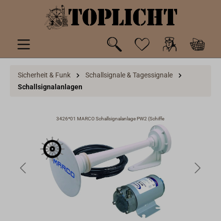
inhalt springen
Sicherheit & Funk
Schallsignale & Tagessignale
Schallsignalanlagen
 3
3426*01 MARCO Schallsignalanlage PW2 (Schiffe