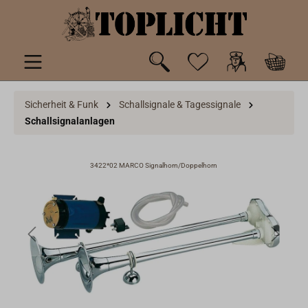
inhalt springen
Sicherheit & Funk
Schallsignale & Tagessignale
Schallsignalanlagen
3422*02 MARCO Signalhorn/Doppelhorn