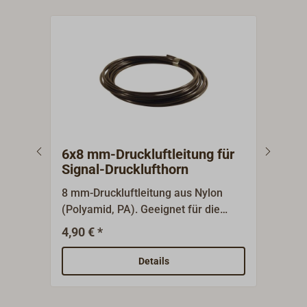
6x8 mm-Druckluftleitung für
8x1
Signal-Drucklufthorn
Sig
8 mm-Druckluftleitung aus Nylon
10 m
(Polyamid, PA). Geeignet für die
(Pol
Verwendung an einem Signal-
Verw
4,90 € *
7,95
Drucklufthorn oder andere Druckluft-
Druc
Anwendungen.Die Materialstärke
Anwe
Details
beträgt 1 mm, der
betr
Innendurchmesser also 6 mm.
Inne