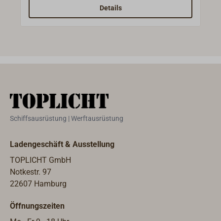
nach SOLAS - schwimmfähiges
Details
Tagesnotsignal, das eine einfache und
sichere Handhabung und Funktion
gewährleistet - selbst auf treibstoff- oder
ölbedecktem Wasser.Durch seinen dichten,
orangefarbenen Rauch für eine Dauer von
mindestens 3 Minuten bietet das Signal bei
Tage eine effektive Positionsmarkierung bei
Rettungsaktionen und hilft die Windrichtung
zu bestimmen.Anwendung:Ein Notsignal zur
Schiffsausrüstung | Werftausrüstung
Positionsmarkierung und Bestimmung der
Windrichtung für den Einsatz bei
Ladengeschäft & Ausstellung
Tag.Vorgeschrieben in den an Bord
vorzuhaltenden Rettungsbooten und
TOPLICHT GmbH
Rettungsinseln.Empfohlen für alle Arten von
Notkestr. 97
Wasserfahrzeugen - ob beruflich oder
22607 Hamburg
Freizeit. Mit Steuerrad-Zulassung
Öffnungszeiten
(wheelmark) entsprechend SOLAS 74, IMO-
Resolution MSC.81(70).Gebrauchszeit 3