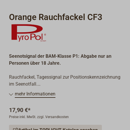
Orange Rauchfackel CF3
Seenotsignal der BAM-Klasse P1: Abgabe nur an
Personen über 18 Jahre.
Rauchfackel, Tagessignal zur Positionskennzeichnung
im Seenotfall.
Erzeugt orangefarbenen Rauch, Brenndauer 60 sec.
mehr Informationen
Gebrauchszeit 3 Jahre.
17,90 €*
Preise inkl. MwSt. zzgl. Versandkosten
PYROPOL
Seenotsignale:
Qualität ist seit 1910 der Leitsatz des von Carl