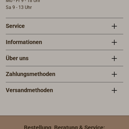
Mo - Fr 9 - 18 Uhr
Jahre. PYROPOL Seenotsignale:Qualität ist
Sa 9 - 13 Uhr
seit 1910 der Leitsatz des von Carl Flemming
vor mehr als 100 Jahren in Hamburg
Service
gegründeten Unternehmens. Der heute im
Raum Hamburg (Hornbek) ansässige Betrieb
entwickelt, produziert und vertreibt
Informationen
pyrotechnische Seenotsignale. Geführt wird
das Familienunternehmen in dritter
Über uns
Generation vom Enkel des Gründers.
Sicherheit, Zuverlässigkeit und Qualität sind
Zahlungsmethoden
stets oberstes Gebot. Alle PYROPOL-
Seenotsignale sind CE-zertifiziert und von der
BAM (Bundesanstalt für Materialforschung
Versandmethoden
und -prüfung) geprüft und zugelassen.
Bestellung, Beratung & Service: