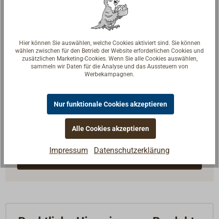
Hier können Sie auswählen, welche Cookies aktiviert sind. Sie können
wählen zwischen für den Betrieb der Website erforderlichen Cookies und
zusätzlichen Marketing-Cookies. Wenn Sie alle Cookies auswählen,
sammeln wir Daten für die Analyse und das Aussteuern von
Werbekampagnen.
Fragen zum Artikel?
Nur funktionale Cookies akzeptieren
Reden Sie mit Handwerkern, Bootsbauern und
Alle Cookies akzeptieren
Seglerinnen. Wir verstehen Ihre Fragen und geben die
passende Antwort.
Impressum
Datenschutzerklärung
Experten kontaktieren