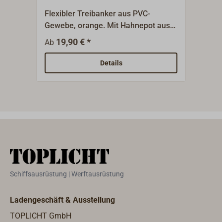
Flexibler Treibanker aus PVC-
Klei
Gewebe, orange. Mit Hahnepot aus
Rett
Gurtband.Geeignet für kleinere
Bord
19,90 € *
21,9
Ab
Schiffe.
Trei
der 
Details
Mark
Schiffsausrüstung | Werftausrüstung
Ladengeschäft & Ausstellung
TOPLICHT GmbH