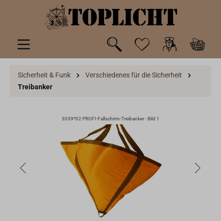
inhalt springen
Sicherheit & Funk
Verschiedenes für die Sicherheit
Treibanker
3039*02 PROFI-Fallschirm-Treibanker - Bild 1