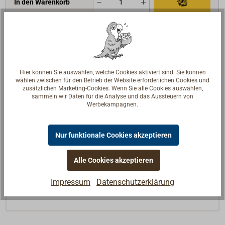
In den Warenkorb
Beschreibung
Hier können Sie auswählen, welche Cookies aktiviert sind. Sie können
wählen zwischen für den Betrieb der Website erforderlichen Cookies und
Professioneller Treibanker aus sehr schwerem,
zusätzlichen Marketing-Cookies. Wenn Sie alle Cookies auswählen,
sammeln wir Daten für die Analyse und das Aussteuern von
gelbem PVC-beschichteten Planengewebe.
Werbekampagnen.
Vier 40 mm breite Gurtbänder verstärken den an
beiden Seiten offenen Fallschirm-Treibanker von
unten nach oben und rundherum. Sie gehen in einem
Nur funktionale Cookies akzeptieren
langen Hahnepot über und enden in einem Wirbel
aus Edelstahl zum Anpicken des Treibankers an die
Alle Cookies akzeptieren
bordseitige Leine.
Impressum
Datenschutzerklärung
Lieferung mit Packtasche.