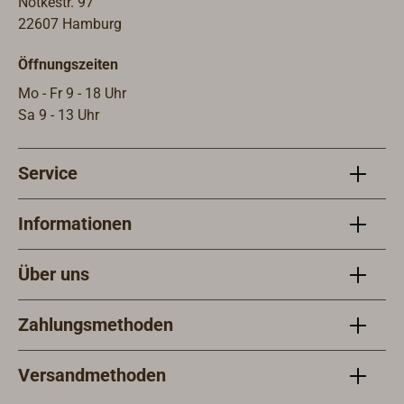
Gelb gefertigt. So hilft sie Such- und
Notkestr. 97
Rettungsteams, Personen im Wasser
22607 Hamburg
zu finden. Der innovative
Öffnungszeiten
Schultergurt der Tasche kann
ausgehakt werden, um ihn als
Mo - Fr 9 - 18 Uhr
Sicherheitsgurte zu verwenden, mit
Sa 9 - 13 Uhr
denen Schwimmer sich durch
Einhaken an den Schwimmwesten
Service
miteinander verbinden können.Die
ACR RapidDitch Express ist mit
einem Volumen von 33 Litern
Informationen
ausreichend groß für die wichtigste
Sicherheitsausrüstung. Sie bleibt bis
Über uns
zu einem Gewicht von zirka 6,5 kg
(Eigengewicht 680 Gramm)
Zahlungsmethoden
schwimmfähig.Die ACR RapidDitch
bietet mit ihren 67 Litern Volumen
ausreichend Platz, um neben der
Versandmethoden
Sicherheitsausrüstung noch größere