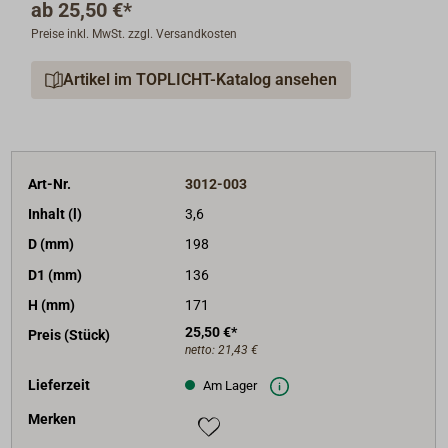
ab
25,50 €*
Befestigungsbändsel oder Verplombung.
Preise inkl. MwSt. zzgl. Versandkosten
Die größeren Fässer sind auch als Hocker verwendbar.
Artikel im TOPLICHT-Katalog ansehen
Ab Größe 42 Liter mit kräftigen Tragegriffen.
Die Behälter sind stabil stapelbar, da Boden und
Deckel perfekt aufeinander passen. Einige Größen sind
nestbar (siehe Abmessungen). UN-Kennzeichnung.
Art-Nr.
3012-003
Für viele Aufbewahrungszwecke an Bord, für
Inhalt (l)
3,6
Jollentouren, Kajak- und Kanufahrten,
D (mm)
198
Dachträgertransporte und viele andere Anwendungen
D1 (mm)
136
im Outdoor-Bereich.
H (mm)
171
25,50 €*
Preis (Stück)
netto:
21,43 €
Lieferzeit
Am Lager
Merken