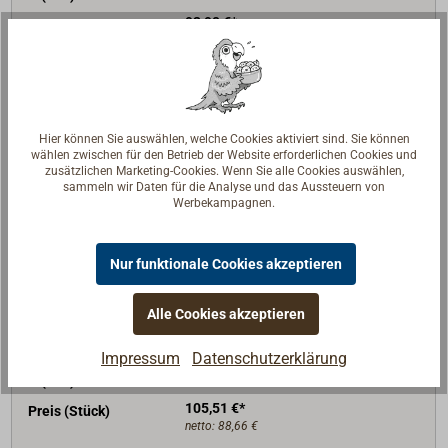
92,90 €*
Preis (Stück)
netto:
78,07 €
Lieferzeit
Am Lager
Merken
Hier können Sie auswählen, welche Cookies aktiviert sind. Sie können
wählen zwischen für den Betrieb der Website erforderlichen Cookies und
In den Warenkorb
zusätzlichen Marketing-Cookies. Wenn Sie alle Cookies auswählen,
sammeln wir Daten für die Analyse und das Aussteuern von
Werbekampagnen.
Art-Nr.
3012-068
Nur funktionale Cookies akzeptieren
Inhalt (l)
68
Alle Cookies akzeptieren
D (mm)
410
D1 (mm)
282
Impressum
Datenschutzerklärung
H (mm)
634
105,51 €*
Preis (Stück)
netto:
88,66 €