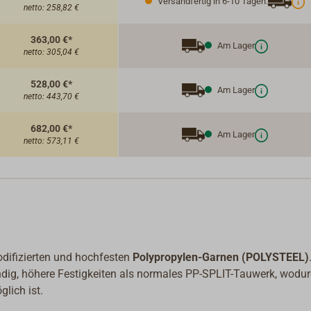
Versandfertig in 6-10 Tagen.
netto:
258,82 €
363,00 €*
Am Lager
netto:
305,04 €
528,00 €*
Am Lager
netto:
443,70 €
682,00 €*
Am Lager
netto:
573,11 €
difizierten und hochfesten
Polypropylen-Garnen (POLYSTEEL)
ndig, höhere Festigkeiten als normales PP-SPLIT-Tauwerk, wodu
lich ist.