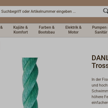
 &
Kajüte &
Farben &
Elektrik &
Pumpen 
Komfort
Bootsbau
Motor
Sanitär
DANL
Tros
In der Fi
und hoch
Schwimmfä
höhere Fe
einfacher