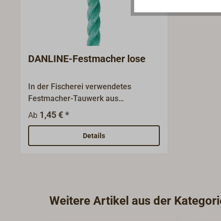
DANLINE-Festmacher lose
In der Fischerei verwendetes
Festmacher-Tauwerk aus
modifizierten und hochfesten
1,45 € *
Ab
Polypropylen-Garnen
(POLYSTEEL).Schwimmfähig, UV-
Details
stabilisiert, absolut
verrottungsbeständig, höhere
Festigkeiten als normales PP-SPLIT-
Tauwerk, wodurch ein einfacheres
Handling mit dünneren
Weitere Artikel aus der Kategor
Durchmessern möglich ist.Farbe:
seegrasgrün.Wird am laufenden