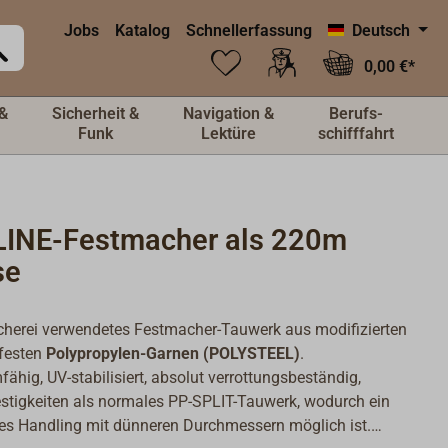
Jobs
Katalog
Schnellerfassung
Deutsch
0,00 €*
&
Sicherheit &
Navigation &
Berufs-
Funk
Lektüre
schifffahrt
INE-Festmacher als 220m
se
scherei verwendetes Festmacher-Tauwerk aus modifizierten
festen
Polypropylen-Garnen (POLYSTEEL)
.
hig, UV-stabilisiert, absolut verrottungsbeständig,
stigkeiten als normales PP-SPLIT-Tauwerk, wodurch ein
es Handling mit dünneren Durchmessern möglich ist.