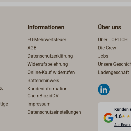
-Tauwerk, wodurch ein
Seite mit einem TaklingDie
cheres Handling mit
kinkt nicht und bleibt auch 
ren Durchmessern möglich
ständigen Gebrauch weich
arbe: seegrasgrün.Wird am
geschmeidig.Europäisches
Informationen
Über uns
nden Meter geliefert.
Markenprodukt der Firma
INE-Festmacher als 220m
LIROS.Farbe: schwarz-weiß
EU-Mehrwertsteuer
Über TOPLICHT
e finden Sie unter
AGB
Die Crew
ende Artikel" unten auf
Datenschutzerklärung
Jobs
 Seite.
Widerrufsbelehrung
Unsere Geschic
Online-Kauf widerrufen
Ladengeschäft
Batteriehinweis
 &
Kundeninformation
ChemBiozidDV
tige
Impressum
Kunden 
Datenschutzeinstellungen
4.6
★
★
Alle Bewe