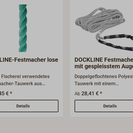
INE-Festmacher lose
DOCKLINE Festmache
mit gespleisstem Aug
r Fischerei verwendetes
Doppelgeflochtenes Polyes
acher-Tauwerk aus
Tauwerk mit einem
izierten und hochfesten
Mantelgeflecht von hoher
45 € *
28,41 € *
Ab
ropylen-Garnen
Abrieb- und UV-
YSTEEL).Schwimmfähig,
Beständigkeit.Dieser Fest
Details
Details
bilisiert, absolut
ist fertig konfektioniert:ein
ttungsbeständig, höhere
Seite mit eingespleißtem 
gkeiten als normales PP-
(Auglänge 40 cm)die ande