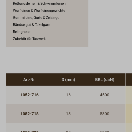
Rettungsleinen & Schwimmleinen
Wurfleinen & Wurfleinengewichte
Gummileine, Gurte & Zeisinge
Bändselgut & Takelgarn
Relingnetze
Zubehör für Tauwerk
Art-Nr.
D (mm)
BRL (daN)
1052-716
16
4500
1052-718
18
5800