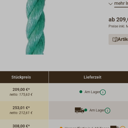
Farbe: se
mehr I
Lieferung
ab
209,
DANLINE-
Preise inkl.
"Passende
Arti
Stückpreis
Lieferzeit
209,00 €*
Am Lager
netto:
175,63 €
253,01 €*
Am Lager
netto:
212,61 €
308,00 €*