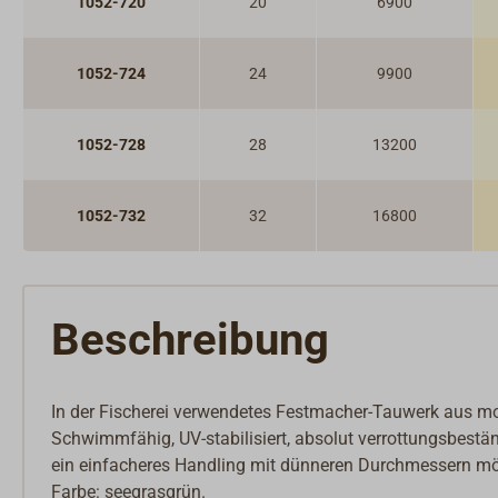
1052-720
20
6900
1052-724
24
9900
1052-728
28
13200
1052-732
32
16800
Beschreibung
In der Fischerei verwendetes Festmacher-Tauwerk aus mo
Schwimmfähig, UV-stabilisiert, absolut verrottungsbestä
ein einfacheres Handling mit dünneren Durchmessern mög
Farbe: seegrasgrün.