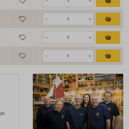
.
rch