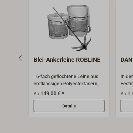
Meter geliefert. DANLINE-
Festmacher als 220m Trosse finden
Sie unter "Passende Artikel" unten
auf dieser Seite.
Blei-Ankerleine ROBLINE
DANL
16-fach geflochtene Leine aus
In de
erstklassigen Polyesterfasern,
Festm
gefüllt mit durchgängigem
modif
149,00 € *
1,
Ab
Ab
kunststoffummantelten
Polyp
Bleikern.Die Blei-Ankerleine ist
(POL
Details
winschenfest und sehr einfach in
UV-sta
der Handhabung. Sehr gut
verro
geeignet, um am Heckanker oder
Festi