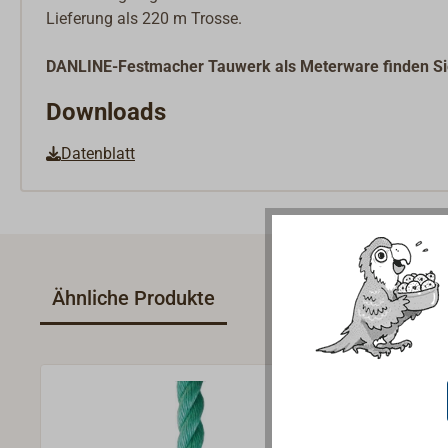
Lieferung als 220 m Trosse.
DANLINE-Festmacher Tauwerk als Meterware finden Sie u
Downloads
Datenblatt
Ähnliche Produkte