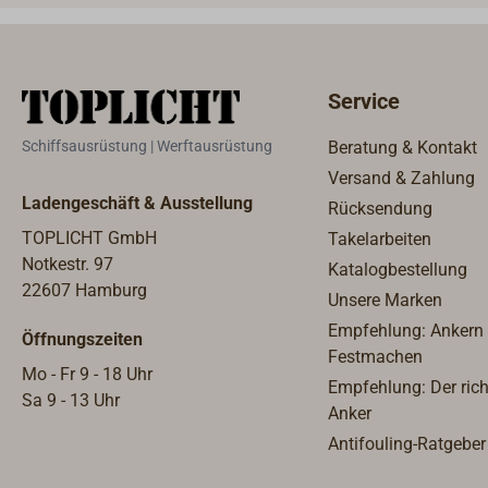
Reserveanker verwendet zu
SPLIT
werden. So wird eine Ankerkette
einfa
oder ein Kettenvorlauf
dünne
überflüssig.Das Schiffsgewicht
ist.F
Service
sollte das doppelte der
laufe
angegebenen Bruchlast der
DANL
Schiffsausrüstung | Werftausrüstung
Beratung & Kontakt
Ankerleine nicht
Tross
Versand & Zahlung
überschreiten.Farbe der Leine:
"Pass
Ladengeschäft & Ausstellung
Rücksendung
weiß.Lieferung komplett mit
dieser
eingespleißter Edelstahlkausch
TOPLICHT GmbH
Takelarbeiten
und im praktischen
Notkestr. 97
Katalogbestellung
Kunststoffeimer.
22607 Hamburg
Unsere Marken
Empfehlung: Ankern
Öffnungszeiten
Festmachen
Mo - Fr 9 - 18 Uhr
Empfehlung: Der rich
Sa 9 - 13 Uhr
Anker
Antifouling-Ratgeber