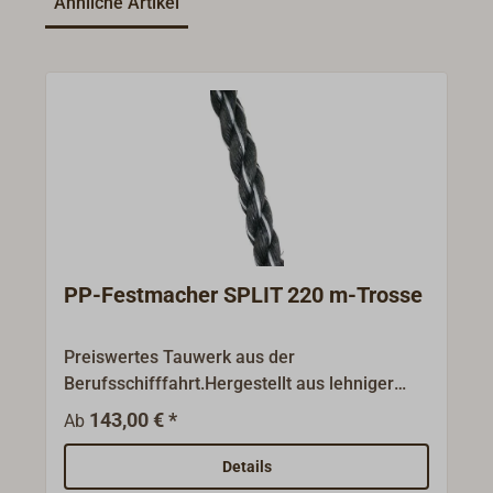
Ähnliche Artikel
PP-Festmacher SPLIT 220 m-Trosse
Preiswertes Tauwerk aus der
Berufsschifffahrt.Hergestellt aus lehniger
PP(Polypropylen)-Splitfaser.Spleißbar, gute
143,00 € *
Ab
UV-Beständigkeit, schwimmfähig. Farbe:
Schwarz mit weißen Kennfäden. Dreischäftig
Details
geschlagen EN ISO 1346A. Nur lieferbar in