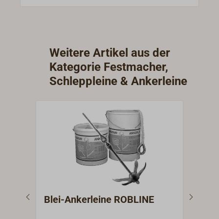
ganzen Trossen.Trossen à 220 m.Trossen à
110 m finden Sie unter "Passende Artikel"
unten auf dieser Seite.
Weitere Artikel aus der
Kategorie Festmacher,
Schleppleine & Ankerleine
Blei-Ankerleine ROBLINE
DAN
220