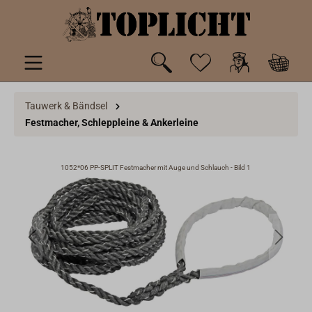
inhalt springen
Tauwerk & Bändsel
Festmacher, Schleppleine & Ankerleine
1052*06 PP-SPLIT Festmacher mit Auge und Schlauch - Bild 1