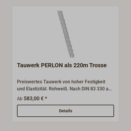
Tauwerk PERLON als 220m Trosse
Preiswertes Tauwerk von hoher Festigkeit
und Elastizität. Rohweiß. Nach DIN 83 330 aus
Polyamid (PA), 3-kardeelig geschlagen, gut
583,00 € *
Ab
spleißbar. Das Tauwerk nimmt allerdings
Wasser auf und kann bei längerem Gebrauch
Details
verhärten. Gut geeignet für Ankertrossen,
Schlepptrossen und Festmacher, besonders
in Schwellhäfen, sowie als Arbeitsleine.