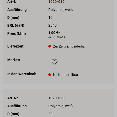
Art-Nr.
1020-010
PERLON Tauwerk als 220 m Trosse finden Sie unter
"Passende Artikel" unten auf dieser Seite.
Ausführung
Polyamid, weiß
D (mm)
10
BRL (daN)
2040
1,00 €*
Preis (Lfm)
netto:
0,84 €
Lieferzeit
Zur Zeit nicht lieferbar
Merken
In den Warenkorb
Nicht bestellbar
Art-Nr.
1020-020
Ausführung
Polyamid, weiß
D (mm)
20