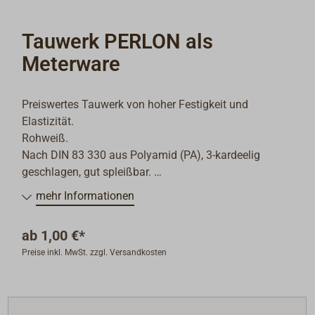
Tauwerk PERLON als
Meterware
Preiswertes Tauwerk von hoher Festigkeit und
Elastizität.
Rohweiß.
Nach DIN 83 330 aus Polyamid (PA), 3-kardeelig
geschlagen, gut spleißbar.
Das Tauwerk nimmt allerdings Wasser auf und kann
mehr Informationen
bei längerem Gebrauch verhärten.
ab
1,00 €*
Gut geeignet für Ankertrossen, Schlepptrossen und
Preise inkl. MwSt. zzgl. Versandkosten
Festmacher, besonders in Schwellhäfen, sowie als
Arbeitsleine.
Wird am laufenden Meter geliefert.