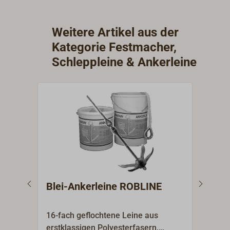
Lieferung als 220m Trosse. PERLON Tauwerk
als Meterware finden Sie unter "Passende
Weitere Artikel aus der
Artikel" unten auf dieser Seite.
Kategorie Festmacher,
Schleppleine & Ankerleine
Blei-Ankerleine ROBLINE
DAN
220
16-fach geflochtene Leine aus
In d
erstklassigen Polyesterfasern,
Fest