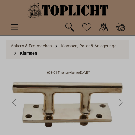
inhalt springen
Ankern & Festmachen
Klampen, Poller & Anlegeringe
Klampen
1663*01 Thames-Klampe DAVEY