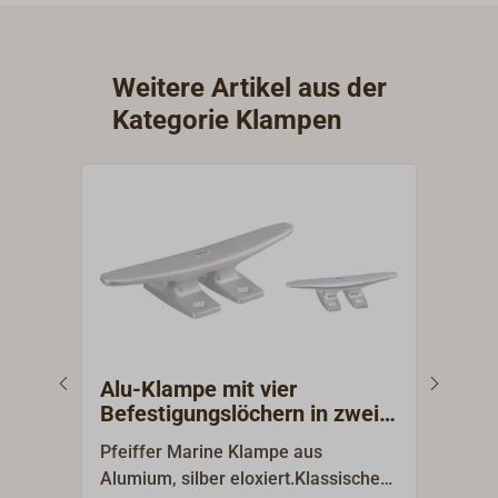
Weitere Artikel aus der
Kategorie Klampen
Alu-Klampe mit vier
Alu
Befestigungslöchern in zwei
Bef
Füßen
Pfeiffer Marine Klampe aus
Pfei
Alumium, silber eloxiert.Klassische
Alumi