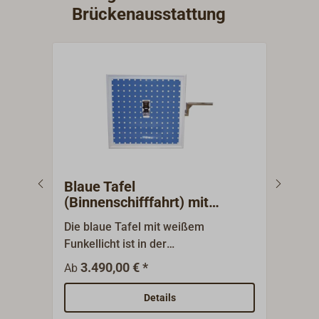
Brückenausstattung
Blaue Tafel
Der
(Binnenschifffahrt) mit
Gez
weißem Licht + Motor 24V
Deu
Die blaue Tafel mit weißem
Die 
Funkellicht ist in der
küst
Binnenschifffahrt das Tag- und
Deut
3.490,00 € *
33,0
Ab
Nachtzeichen, mit dem der
detai
Bergfahrer darauf hinweist, den
Münd
Details
Talfahrer nicht wie üblich
Wese