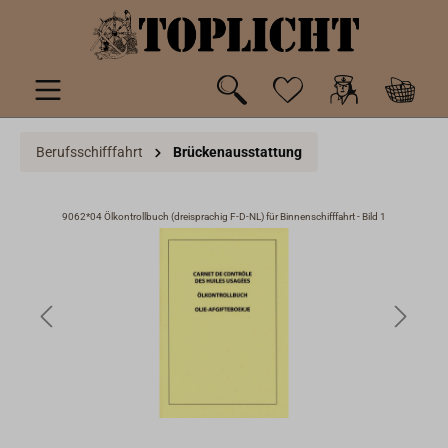
inhalt springen
Berufsschifffahrt
Brückenausstattung
3
9062*04 Ölkontrollbuch (dreisprachig F-D-NL) für Binnenschifffahrt - Bild 1