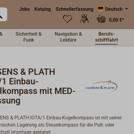
Jobs
Katalog
Schnellerfassung
Deutsch
0,00 €*
&
Sicherheit &
Navigation &
Berufs-
Funk
Lektüre
schifffahrt
ENS & PLATH
/1 Einbau-
lkompass mit MED-
ssung
ENS & PLATH IOTA/1 Einbau-Kugelkompass ist mit seiner
nischen Lagerung als Steuerkompass für die Pult- oder
hott-)montage geeignet.