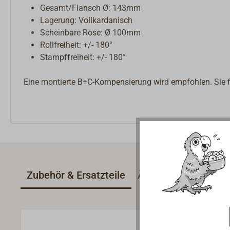
Gesamt/Flansch Ø: 143mm
Lagerung: Vollkardanisch
Scheinbare Rose: Ø 100mm
Rollfreiheit: +/- 180°
Stampffreiheit: +/- 180°
Eine montierte B+C-Kompensierung wird empfohlen. Sie fi
Zubehör & Ersatzteile
Ähnliche Artikel