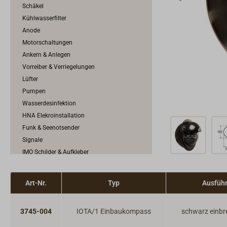
Schäkel
Kühlwasserfilter
Anode
Motorschaltungen
Ankern & Anlegen
Vorreiber & Verriegelungen
Lüfter
Pumpen
Wasserdesinfektion
HNA Elekroinstallation
Funk & Seenotsender
Signale
IMO Schilder & Aufkleber
Brandschutzausrüstung
Kompasse
Art-Nr.
Typ
Ausfüh
Barometer, Klinometer & Instrumente
Seenotsignale
3745-004
IOTA/1 Einbaukompass
schwarz einbr
Brückenausstattung
Laden, Stauen & Sichern