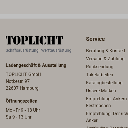
Kunststoffgehäuse. Der
Durc
Kompass ist mit einem
schwa
Klinometer / Neigungsmesser
Gesam
(bis 25°) ausgestattet, die Rose
mm, 
hat einen Durchmesser von 85
mm.M
Service
mm. Die Steuerstriche sind star,
0474-
schwingen also nicht mit der
(Life
Schiffsausrüstung | Werftausrüstung
Beratung & Kontakt
Rose mit.Lieferung mit
Zerti
Versand & Zahlung
eingebauter,
bei.L
Ladengeschäft & Ausstellung
Rücksendung
multispannungsfähiger LED-
multi
Beleuchtung
Beleu
TOPLICHT GmbH
Takelarbeiten
(12V/24V).MED-/SOLAS-
Notkestr. 97
Katalogbestellung
Zulassung Class B
22607 Hamburg
Unsere Marken
(Lifeboats/Rescueboats). Das
Empfehlung: Ankern
Öffnungszeiten
Zertifikat liegt dem Kompass bei.
Festmachen
Mo - Fr 9 - 18 Uhr
Empfehlung: Der rich
Sa 9 - 13 Uhr
Anker