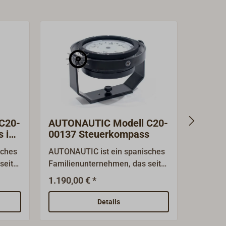
C20-
AUTONAUTIC Modell C20-
AUTON
s im
00137 Steuerkompass
Kompa
sches
AUTONAUTIC ist ein spanisches
Lieferb
seit
Familienunternehmen, das seit
Kompass
fast 50 Jahren qualitativ
AUTONAU
1.190,00 € *
195,
Ab
sse
hochwertige Magnetkompasse
Gradrin
und meteorologische
Kompen
Details
Instrumente herstellt. Die
Peilvorr
Produkte werden weltweit
Seitenp