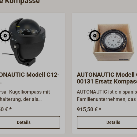
rie Kompasse
ONAUTIC Modell C12-
AUTONAUTIC Modell 
00131 Ersatz Kompas
tungsbootkompass
Holzkasten
rsal-Kugelkompass mit
AUTONAUTIC ist ein spani
halterung, der als
Familienunternehmen, das 
ngsbootkompass gut
fast 50 Jahren qualitativ
0 € *
915,50 € *
net ist.Innenkardanik mit
hochwertige Magnetkompa
s-Steuerstrich und
und meteorologische
Details
Details
rzer, gut ablesbarer 5°-
Instrumente herstellt. Die
mit 85 mm Rosen-
Produkte werden weltweit