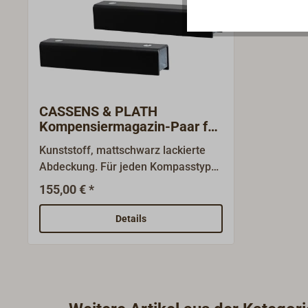
CASSENS & PLATH
Kompensiermagazin-Paar für
Bootskompass
Kunststoff, mattschwarz lackierte
Abdeckung. Für jeden Kompasstyp
geeignet. Zwei Magazine zur B- und
155,00 € *
C-Kompensierung, durch je zwei
umsteckbare Magnete kalibrierbar.
Details
Justierung durch einen
Kompensierer ist in der Regel
erforderlich.Lieferumfang: 2
Magazine 130 x 25 x 25 mm,
ausführliche Montageanleitung.