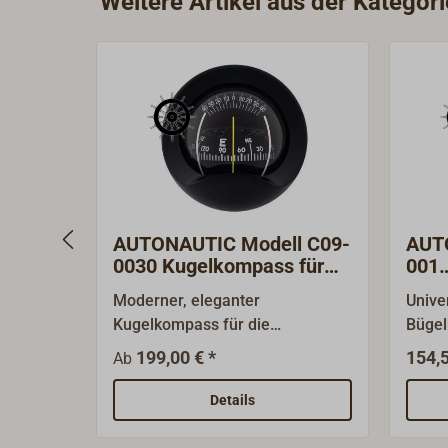
Weitere Artikel aus der Katego
AUTONAUTIC Modell C09-
AUT
0030 Kugelkompass für
001
Schottmontage
Ret
Moderner, eleganter
Unive
Kugelkompass für die
Bügel
Schottmontage. Er ist für
Rettu
199,00 € *
154,5
Ab
(schnelle) Rettungsboote ebenso
geeig
geeignet wie für Segelyachten
Vorau
Details
oder Motoryachten. Wahlweise
schwa
mit schwarzem oder weißem
Rose 