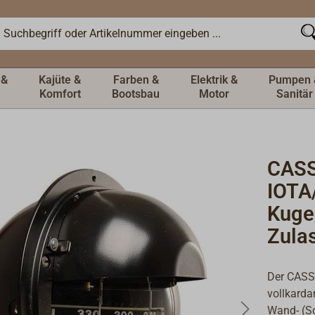
 &
Kajüte &
Farben &
Elektrik &
Pumpen 
Komfort
Bootsbau
Motor
Sanitär
CASS
IOTA
Kuge
Zula
Der CASS
vollkarda
Wand- (Sc