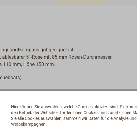
tungsbootkompass gut geeignet ist.
ut ablesbarer 5°-Rose mit 85 mm Rosen-Durchmesser.
ca 110 mm, Höhe 150 mm.
cueboats).
Beleuchtung (12V/24V).
Hier können Sie auswählen, welche Cookies aktiviert sind. Sie kön
den Betrieb der Website erforderlichen Cookies und zusätzlichen 
Sie alle Cookies auswählen, sammeln wir Daten für die Analyse un
Werbekampagnen.