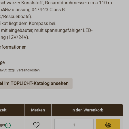
schwarzer Kunststoff, Gesamtdurchmesser circa 110 mm,
0 mm.
AS-Zulassung 0474-23 Class B
s/Rescueboats).
fikat liegt dem Kompass bei.
 mit eingebauter, multispannungsfähiger LED-
ung (12V/24V).
nformationen
€*
 MwSt. zzgl. Versandkosten
kel im TOPLICHT-Katalog ansehen
zeit
Merken
In den Warenkorb
ger