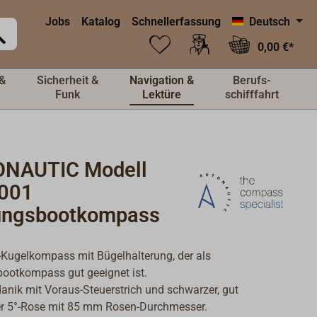
Jobs
Katalog
Schnellerfassung
Deutsch
0,00 €*
&
Sicherheit &
Navigation &
Berufs-
Funk
Lektüre
schifffahrt
NAUTIC Modell
001
ungsbootkompass
-Kugelkompass mit Bügelhalterung, der als
ootkompass gut geeignet ist.
anik mit Voraus-Steuerstrich und schwarzer, gut
er 5°-Rose mit 85 mm Rosen-Durchmesser.