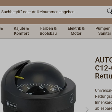
 &
Kajüte &
Farben &
Elektrik &
Pumpen 
Komfort
Bootsbau
Motor
Sanitär
AUTO
C12-
Rett
Universal
Rettungsb
Innenkard
ablesbar