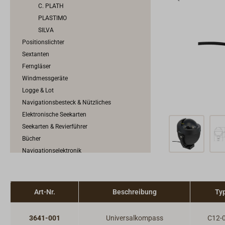
C. PLATH
PLASTIMO
SILVA
Positionslichter
Sextanten
Ferngläser
Windmessgeräte
Logge & Lot
Navigationsbesteck & Nützliches
Elektronische Seekarten
Seekarten & Revierführer
Bücher
Navigationselektronik
Art-Nr.
Beschreibung
Ty
3641-001
Universalkompass
C12-