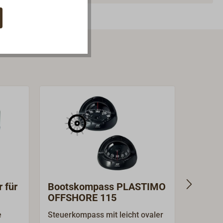
 für
Bootskompass PLASTIMO
Bügelh
OFFSHORE 115
C.PLA
Komp
e
Steuerkompass mit leicht ovaler
(Ersatz-