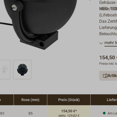
Gehäuse 
Höhe 15
MED-/SOL
(Lifeboat
Das Zerti
Lieferung
Beleucht
mehr I
154,50 
Preise inkl.
Arti
p
Rose (mm)
Preis (Stück)
Liefer
154,50 €*
001
85
Am La
netto:
129,83 €