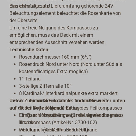
Einsicht aufgesetzt.
Das ebenfalls zum Lieferumfang gehörende 24V-
Beleuchtungselement beleuchtet die Rosenkarte von
der Oberseite.
Um eine freie Neigung des Kompasses zu
ermöglichen, muss das Deck mit einem
entsprechenden Ausschnitt versehen werden.
Technische Daten:
Rosendurchmesser 160 mm (
6½"
)
Rosendruck Nord unter Nord (Nord unter Süd als
kostenpflichtiges Extra möglich)
1°-Teilung
3-stellige Ziffern alle 10°
8 Kardinal-/ Interkardinalpunkte extra markiert
Unter "Zubehör & Ersatzteile" finden Sie weiter unten
Je 1 Steuerblende voraus und achteraus
auf dieser Seite folgende Extras:
1°-Teilung auf dem Gradring des Peilkompasses
Längsschiffsaufhängung, mit Lagerbuchsen aus
Ein Paar Kompassarme für die Verwendung als
Bronze
Tischkompass (Artikel-Nr. 3730-102)
vibrationsfeste Dehnungsmembrane
Peildiopter (Artikel-Nr. 3730-105)