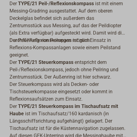
Der
TYPE/21
Peil-/Reflexionskompass
ist mit einem
Messing-Gradring ausgestattet. Auf dem oberen
Deckelglas befindet sich außerdem das
Zentrumsstück aus Messing, auf das der Peildiopter
(als Extra verfügbar) aufgesteckt wird. Damit wird die
Durchführung von Peilungen möglich.
Der Peil-/Reflexionskompass ist zum Einsatz in
Reflexions-Kompassanlagen sowie einem Peilstand
geeignet.
Der
TYPE/21 Steuerkompass
entspricht dem
Peil-/Reflexionskompass, jedoch ohne Peilring und
Zentrumsstück. Der Außenring ist hier schwarz.
Der Steuerkompass wird als Decken- oder
Tischsteuerkompasse eingesetzt oder kommt in
Reflexionsaufsätzen zum Einsatz.
Der
TYPE/21 Steuerkompass im Tischaufsatz mit
Haube
ist im
Tischaufsatz/160 kardanisch (in
Längsschiffsrichtung aufgehängt) gelagert. Der
Tischaufsatz ist für die Küstennavigation zugelassen.
Auf diesen GFK-Unterring wird die Messinghaube mit