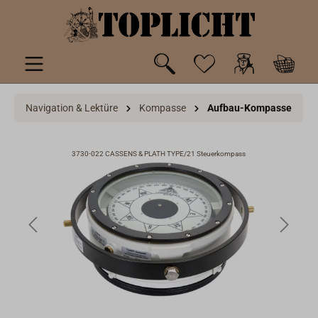
inhalt springen
Navigation & Lektüre
Kompasse
Aufbau-Kompasse
3730-022 CASSENS & PLATH TYPE/21 Steuerkompass
3