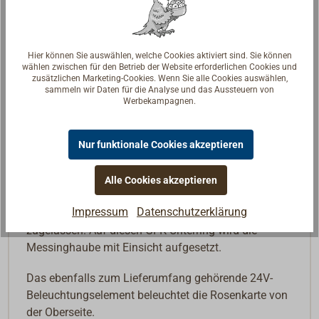
geeignet.
Der
TYPE/21 Steuerkompass
entspricht dem
Peil-/Reflexionskompass, jedoch ohne Peilring und
Hier können Sie auswählen, welche Cookies aktiviert sind. Sie können
Zentrumsstück. Der Außenring ist hier schwarz.
wählen zwischen für den Betrieb der Website erforderlichen Cookies und
zusätzlichen Marketing-Cookies. Wenn Sie alle Cookies auswählen,
sammeln wir Daten für die Analyse und das Aussteuern von
Der Steuerkompass wird als Decken- oder
Werbekampagnen.
Tischsteuerkompasse eingesetzt oder kommt in
Reflexionsaufsätzen zum Einsatz.
Nur funktionale Cookies akzeptieren
Der
TYPE/21 Steuerkompass im Tischaufsatz mit
Haube
ist im
Tischaufsatz/160 kardanisch (in
Alle Cookies akzeptieren
Längsschiffsrichtung aufgehängt) gelagert. Der
Impressum
Datenschutzerklärung
Tischaufsatz ist für die Küstennavigation
zugelassen. Auf diesen GFK-Unterring wird die
Messinghaube mit Einsicht aufgesetzt.
Das ebenfalls zum Lieferumfang gehörende 24V-
Beleuchtungselement beleuchtet die Rosenkarte von
der Oberseite.