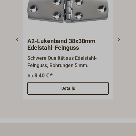
A2-Lukenband 38x38mm
A2-
Edelstahl-Feinguss
Ede
Schwere Qualität aus Edelstahl-
T-Bä
Feinguss, Bohrungen 5 mm.
polie
8,40 € *
1
Ab
Ab
Details