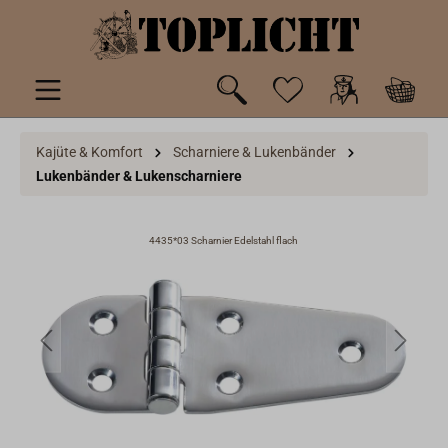
inhalt springen
Kajüte & Komfort
Scharniere & Lukenbänder
Lukenbänder & Lukenscharniere
4435*03 Scharnier Edelstahl flach