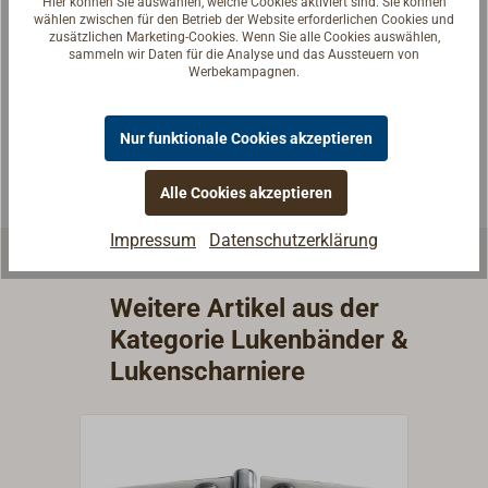
Hier können Sie auswählen, welche Cookies aktiviert sind. Sie können
Fragen zum Artikel?
wählen zwischen für den Betrieb der Website erforderlichen Cookies und
zusätzlichen Marketing-Cookies. Wenn Sie alle Cookies auswählen,
Reden Sie mit Handwerkern, Bootsbauern und
sammeln wir Daten für die Analyse und das Aussteuern von
Seglerinnen. Wir verstehen Ihre Fragen und geben die
Werbekampagnen.
passende Antwort.
Experten kontaktieren
Nur funktionale Cookies akzeptieren
Alle Cookies akzeptieren
Impressum
Datenschutzerklärung
Weitere Artikel aus der
Kategorie Lukenbänder &
Lukenscharniere