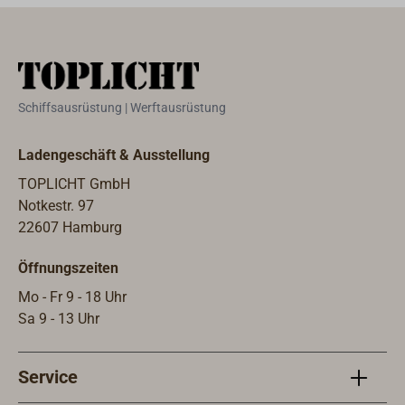
mm.Passende Kabelschuhe mit
Lochdurchmesser 8 mm. Technische
Daten:Maximale Betriebsspannung:
58 V DC, Maximale Strombelastung:
300 A, Maximales Drehmoment: 8,5
Schiffsausrüstung | Werftausrüstung
Nm, Gewindebolzen M8.
Ladengeschäft & Ausstellung
TOPLICHT GmbH
Notkestr. 97
22607 Hamburg
Öffnungszeiten
Mo - Fr 9 - 18 Uhr
Sa 9 - 13 Uhr
Service