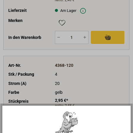
netto:
2,48 €
Lieferzeit
Am Lager
Merken
In den Warenkorb
Art-Nr.
4368-120
Stk / Packung
4
Strom (A)
20
Farbe
gelb
2,95 €*
Stückpreis
netto:
2,48 €
Lieferzeit
Am Lager
Merken