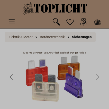
inhalt springen
Elektrik & Motor
Bordnetztechnik
Sicherungen
4368*06 Sortiment von ATO-Flachstecksicherungen - Bild 1