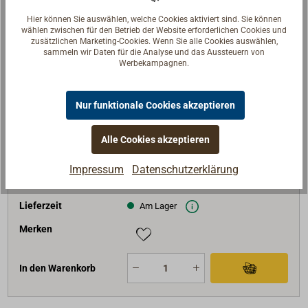
Hier können Sie auswählen, welche Cookies aktiviert sind. Sie können
In den Warenkorb
wählen zwischen für den Betrieb der Website erforderlichen Cookies und
zusätzlichen Marketing-Cookies. Wenn Sie alle Cookies auswählen,
sammeln wir Daten für die Analyse und das Aussteuern von
Werbekampagnen.
Art-Nr.
4368-125
Nur funktionale Cookies akzeptieren
Stk / Packung
4
Strom (A)
25
Alle Cookies akzeptieren
Farbe
weiß
Impressum
Datenschutzerklärung
2,95 €*
Stückpreis
netto:
2,48 €
Lieferzeit
Am Lager
Merken
In den Warenkorb