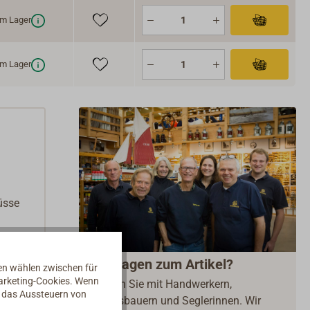
m Lager
m Lager
üsse
Fragen zum Artikel?
nen wählen zwischen für
Marketing-Cookies. Wenn
Reden Sie mit Handwerkern,
d das Aussteuern von
Bootsbauern und Seglerinnen. Wir