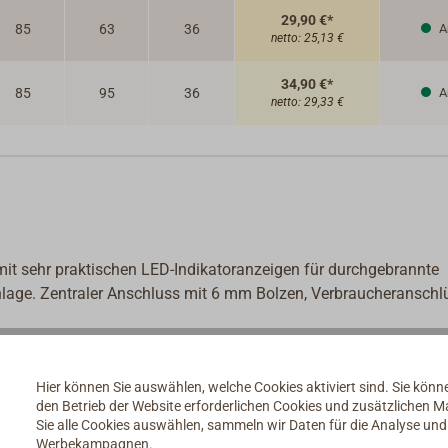
29,90 €*
85
63
36
A
netto:
25,13 €
34,90 €*
85
95
36
A
netto:
29,33 €
t sehr praktischen LED-Indikatoranzeigen für durchgebrannte
nlage. Zentraler Anschluss mit 6 mm Bolzen, Verbraucheranschl
Hier können Sie auswählen, welche Cookies aktiviert sind. Sie kön
den Betrieb der Website erforderlichen Cookies und zusätzlichen 
Sie alle Cookies auswählen, sammeln wir Daten für die Analyse un
Werbekampagnen.