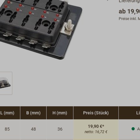
Lieferung
ab
19,9
Preise inkl.
L (mm)
B (mm)
H (mm)
Preis (Stück)
L
19,90 €*
85
48
36
A
netto:
16,72 €