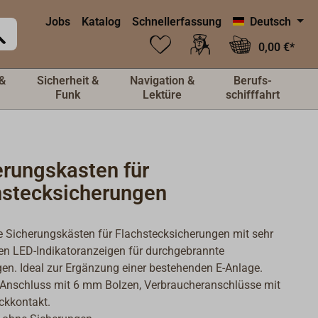
Jobs
Katalog
Schnellerfassung
Deutsch
0,00 €*
&
Sicherheit &
Navigation &
Berufs-
Funk
Lektüre
schifffahrt
erungskasten für
hstecksicherungen
Sicherungskästen für Flachstecksicherungen mit sehr
en LED-Indikatoranzeigen für durchgebrannte
en. Ideal zur Ergänzung einer bestehenden E-Anlage.
 Anschluss mit 6 mm Bolzen, Verbraucheranschlüsse mit
ckkontakt.