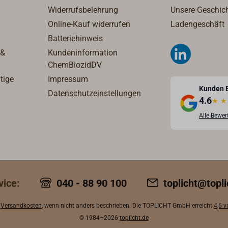
Widerrufsbelehrung
Unsere Geschic
Online-Kauf widerrufen
Ladengeschäft
Batteriehinweis
 &
Kundeninformation
ChemBiozidDV
tige
Impressum
Kunden 
Datenschutzeinstellungen
4.6
★
★
Alle Bewe
vice:
040 - 88 90 100
toplicht@topli
.
Versandkosten
, wenn nicht anders beschrieben. Die TOPLICHT GmbH erreicht
4,6 
© 1984–2026
toplicht.de