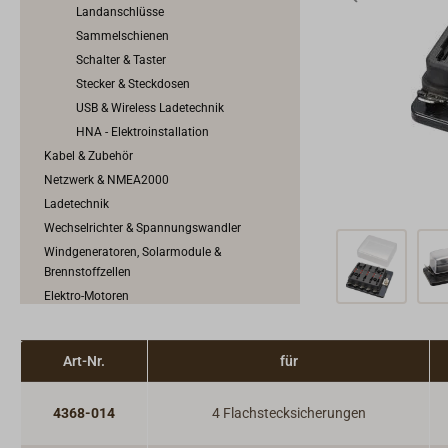
Landanschlüsse
Sammelschienen
Schalter & Taster
Stecker & Steckdosen
USB & Wireless Ladetechnik
HNA - Elektroinstallation
Kabel & Zubehör
Netzwerk & NMEA2000
Ladetechnik
Wechselrichter & Spannungswandler
Windgeneratoren, Solarmodule &
Brennstoffzellen
Elektro-Motoren
Motorschaltung & Schaltkabel
Motorkühlung & Auspuffanlage
Art-Nr.
für
Motorenzubehör
Kraftstoffanlage
4368-014
4 Flachstecksicherungen