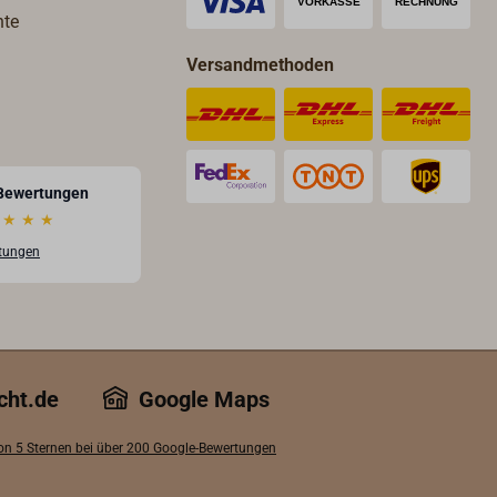
Bauform).Maulweite 11mm.
hte
Versandmethoden
Bewertungen
★
★
★
rtungen
cht.de
Google Maps
von 5 Sternen bei über 200 Google-Bewertungen