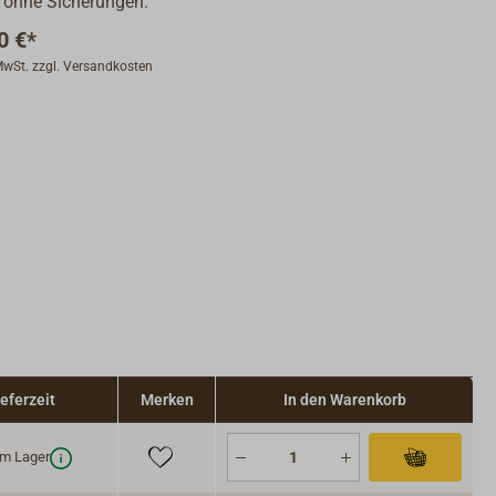
 ohne Sicherungen.
0 €*
 MwSt. zzgl. Versandkosten
ieferzeit
Merken
In den Warenkorb
m Lager