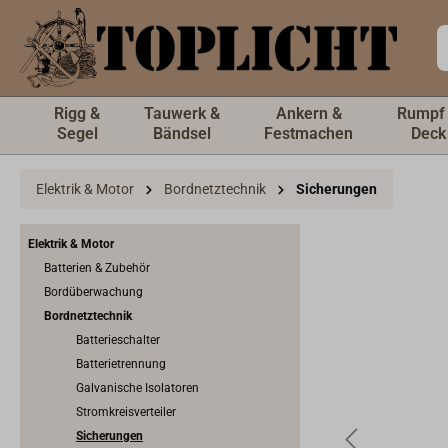
inhalt springen
Rigg &
Tauwerk &
Ankern &
Rumpf
Segel
Bändsel
Festmachen
Deck
Elektrik & Motor
Bordnetztechnik
Sicherungen
Elektrik & Motor
Batterien & Zubehör
Bordüberwachung
Bordnetztechnik
Batterieschalter
Batterietrennung
Galvanische Isolatoren
Stromkreisverteiler
Sicherungen