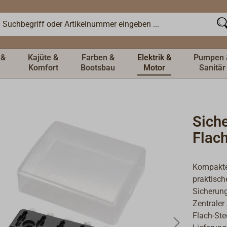
 &
Kajüte &
Farben &
Elektrik &
Pumpen 
Komfort
Bootsbau
Motor
Sanitär
Sich
Flac
Kompakte 
praktisch
Sicherung
Zentraler
Flach-Ste