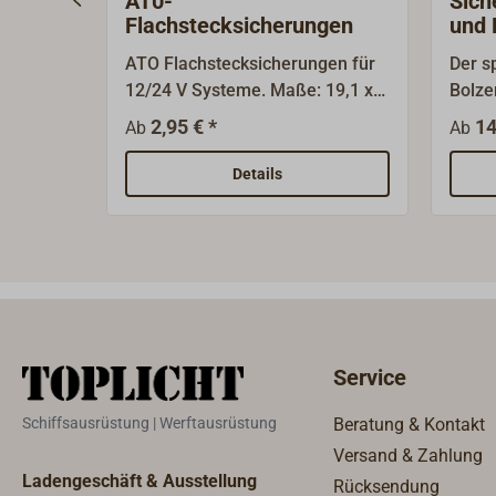
AT0-
Sich
Flachstecksicherungen
und 
ATO Flachstecksicherungen für
Der sp
12/24 V Systeme. Maße: 19,1 x
Bolze
5,1 x 18,5 mm, 4 Stück.
konst
2,95 € *
14
Ab
Ab
ermög
stehe
Details
Verwe
Bolze
Marin
Monta
mit S
mm.P
Loch
Service
Techn
Betri
Schiffsausrüstung | Werftausrüstung
Beratung & Kontakt
Maxim
Versand & Zahlung
A, Ma
Ladengeschäft & Ausstellung
Rücksendung
Nm, G