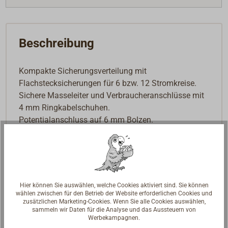
Beschreibung
Kompakte Sicherungsverteilung mit
Flachstecksicherungen für 6 bzw. 12 Stromkreise.
Sichere Masseleiter und Verbraucheranschlüsse mit
4 mm Ringkabelschuhen.
Potentialanschluss auf 6 mm Bolzen.
Die transparente Abdeckung ist leicht zu öffnen, hat
Beschriftungsfelder und hält Ersatzsicherungen.
Lieferung mit beschreibbaren Etiketten, ohne
Sicherungen.
Hier können Sie auswählen, welche Cookies aktiviert sind. Sie können
wählen zwischen für den Betrieb der Website erforderlichen Cookies und
zusätzlichen Marketing-Cookies. Wenn Sie alle Cookies auswählen,
sammeln wir Daten für die Analyse und das Aussteuern von
Werbekampagnen.