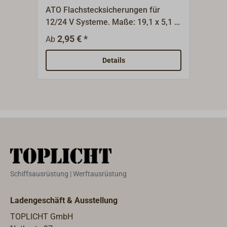
ATO Flachstecksicherungen für
Der s
12/24 V Systeme. Maße: 19,1 x 5,1 x
Bolz
18,5 mm, 4 Stück.
Halt
2,95 € *
1
Ab
Ab
isol
Verw
Details
Bolz
Mari
Mont
Schr
mm.P
Loch
Date
58 V
300 
Schiffsausrüstung | Werftausrüstung
Nm, 
Ladengeschäft & Ausstellung
TOPLICHT GmbH