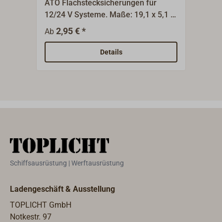
ATO Flachstecksicherungen für
Der s
12/24 V Systeme. Maße: 19,1 x 5,1 x
Bolz
18,5 mm, 4 Stück.
Halt
2,95 € *
1
Ab
Ab
isol
Verw
Details
Bolz
Mari
Mont
Schr
mm.P
Loch
Date
58 V
300 
Schiffsausrüstung | Werftausrüstung
Nm, 
Ladengeschäft & Ausstellung
TOPLICHT GmbH
Notkestr. 97