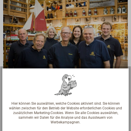
Fragen zum Artikel?
Reden Sie mit Handwerkern, Bootsbauern und
Seglerinnen. Wir verstehen Ihre Fragen und geben die
Hier können Sie auswählen, welche Cookies aktiviert sind. Sie können
passende Antwort.
wählen zwischen für den Betrieb der Website erforderlichen Cookies und
zusätzlichen Marketing-Cookies. Wenn Sie alle Cookies auswählen,
sammeln wir Daten für die Analyse und das Aussteuern von
Experten kontaktieren
Werbekampagnen.