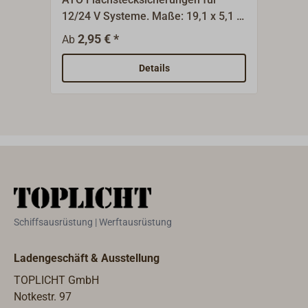
12/24 V Systeme. Maße: 19,1 x 5,1 x
Bolz
18,5 mm, 4 Stück.
Halt
2,95 € *
1
Ab
Ab
isol
Verw
Details
Bolz
Mari
Mont
Schr
mm.P
Loch
Date
58 V
300 
Schiffsausrüstung | Werftausrüstung
Nm, 
Ladengeschäft & Ausstellung
TOPLICHT GmbH
Notkestr. 97