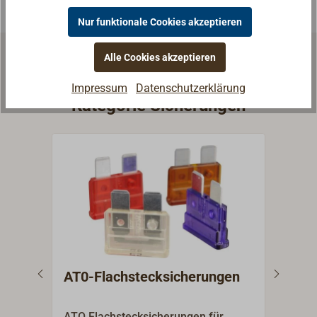
Nur funktionale Cookies akzeptieren
Alle Cookies akzeptieren
Weitere Artikel aus der
Impressum
Datenschutzerklärung
Kategorie Sicherungen
AT0-Flachstecksicherungen
Sic
Bol
ATO Flachstecksicherungen für
Der s