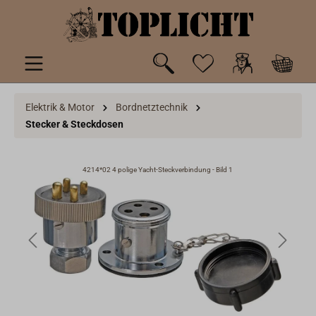
inhalt springen
Elektrik & Motor
Bordnetztechnik
Stecker & Steckdosen
4214*02 4 polige Yacht-Steckverbindung - Bild 1