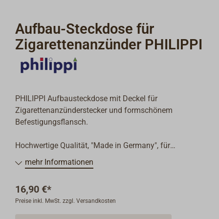
Aufbau-Steckdose für
Zigarettenanzünder PHILIPPI
PHILIPPI Aufbausteckdose mit Deckel für
Zigarettenanzünderstecker und formschönem
Befestigungsflansch.
Hochwertige Qualität, "Made in Germany", für
Bordnetze in Booten, Fahrzeugen und Caravans.
mehr Informationen
Die Kontakte sind aus Messing, das Gehäuse ist aus
schwarzem Kunststoff.
16,90 €*
Preise inkl. MwSt. zzgl. Versandkosten
Passend für Stecker mit einem Durchmesser von 21
mm. Anschluss mit Flachsteckern 6,3 mm.