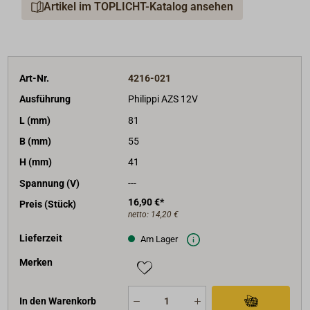
Artikel im TOPLICHT-Katalog ansehen
Strombelastbarkeit 16 A. Bohrlochabstand 44 mm.
Art-Nr.
4216-021
Ausführung
Philippi AZS 12V
L (mm)
81
B (mm)
55
H (mm)
41
Spannung (V)
---
16,90 €*
Preis (Stück)
netto:
14,20 €
Lieferzeit
Am Lager
Merken
In den Warenkorb