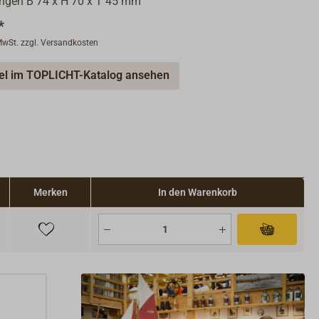
gen B 74 x H 70 x T 45 mm
*
 MwSt. zzgl. Versandkosten
kel im TOPLICHT-Katalog ansehen
Merken
In den Warenkorb