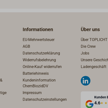
takte sind aus
ng, das Gehäuse ist aus
em Kunststoff. 6-24 V,
8 A.
Informationen
Über uns
EU-Mehrwertsteuer
Über TOPLICHT
AGB
Die Crew
Datenschutzerklärung
Jobs
Widerrufsbelehrung
Unsere Geschic
Online-Kauf widerrufen
Ladengeschäft
Batteriehinweis
 &
Kundeninformation
ChemBiozidDV
tige
Impressum
Kunden 
Datenschutzeinstellungen
4.6
★
★