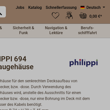
Jobs
Katalog
Schnellerfassung
Deutsch
0,00 €*
&
Sicherheit &
Navigation &
Berufs-
Funk
Lektüre
schifffahrt
IPPI 694
augehäuse
häuse für den senkrechten Decksaufbau von
ecker, bzw. -dose. Durch Verwendung des
äuses wird, anstelle des Ausschnitts für einen
ecker bzw. -dose, nur eine Bohrung im Deck mit dem
er des Kabels benötigt.