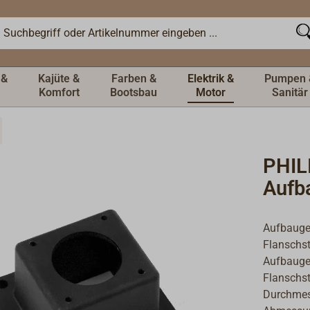
 &
Kajüte &
Farben &
Elektrik &
Pumpen 
Komfort
Bootsbau
Motor
Sanitär
PHIL
Aufb
Aufbauge
Flanschst
Aufbaugeh
Flanschst
Durchmess