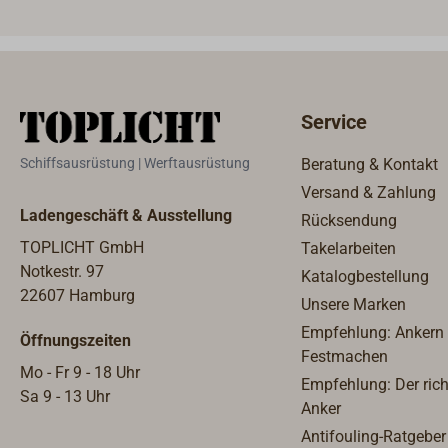
Kabeleinführung.
Caravans. Die Kon
Merkmale:Kabel-D = 8 mm max.
Messi
2,5 mm²,Belastbarkeit bis
schwarz
maximal 5A.
max. 
Service
Schiffsausrüstung | Werftausrüstung
Beratung & Kontakt
Versand & Zahlung
Ladengeschäft & Ausstellung
Rücksendung
TOPLICHT GmbH
Takelarbeiten
Notkestr. 97
Katalogbestellung
22607 Hamburg
Unsere Marken
Empfehlung: Ankern
Öffnungszeiten
Festmachen
Mo - Fr 9 - 18 Uhr
Empfehlung: Der rich
Sa 9 - 13 Uhr
Anker
Antifouling-Ratgeber