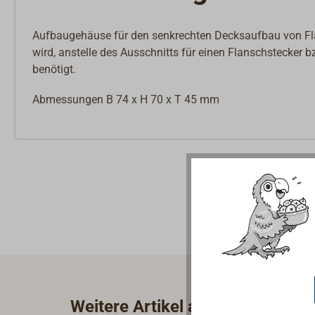
Aufbaugehäuse für den senkrechten Decksaufbau von Fl
wird, anstelle des Ausschnitts für einen Flanschstecker
benötigt.
Abmessungen B 74 x H 70 x T 45 mm
Weitere Artikel aus der Kategor