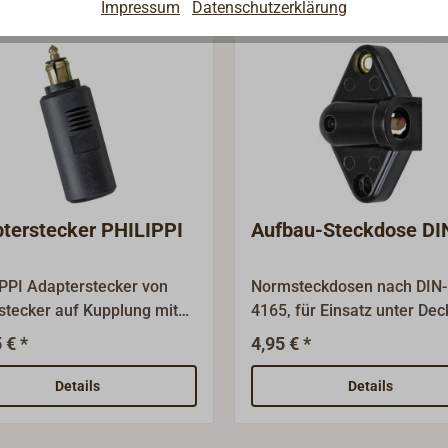
Impressum
Datenschutzerklärung
terstecker PHILIPPI
Aufbau-Steckdose DI
PPI Adapterstecker von
Normsteckdosen nach DIN
tecker auf Kupplung mit
4165, für Einsatz unter Dec
-¥ 21 mm
Steckdosen mit Flachstecke
 € *
4,95 € *
rettenanzünder).
Anschluss 6,3mm. Nennst
ertige Qualität, "Made in
bis 8A, Kontakte aus Messi
Details
Details
ny", für Bordnetze in
Gehäuse aus schwarzem
n, Fahrzeugen und
Kunststoff.