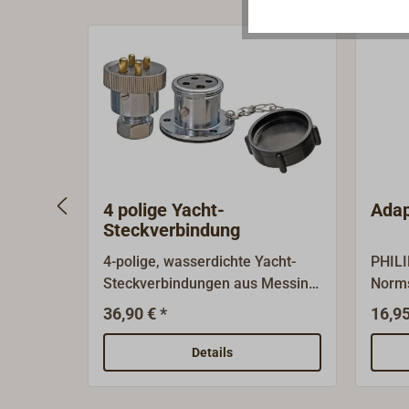
4 polige Yacht-
Adap
Steckverbindung
4-polige, wasserdichte Yacht-
PHILI
Steckverbindungen aus Messing,
Norms
Oberfläche verchromt.Aufbau-
Innen
36,90 € *
16,95
Steckdose mit schwarzem
(Ziga
Kunststoff-Schraubdeckel.
Hochw
Details
Stecker mit Überwurfmutter und
Germa
wasserdichter Quetsch-
Boote