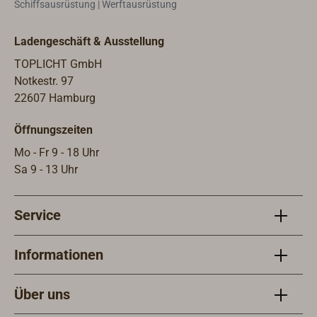
Schiffsausrüstung | Werftausrüstung
Flansch mit 1 1/4"-Gewinde kann an
Stahltanks verschweißt werden.
Ladengeschäft & Ausstellung
Auch als Kontermutter
verwendbar.3470-102: Besonders
TOPLICHT GmbH
empfehlenswert, wenn ein VDO-
Notkestr. 97
Geber mit Flansch SAE 5-Loch
22607 Hamburg
(54mm Bohrkreis) durch einen
Öffnungszeiten
WEMA-Geber S3 ersetzt werden soll.
Die 5 Verschraubungen des
Mo - Fr 9 - 18 Uhr
Kunststoff-Adapters (mit 1 1/4"-
Sa 9 - 13 Uhr
Gewinde für den Geber) passen
genau in die 5 Bohrungen des VDO
Service
Gebers. Mit Dichtung.3470-104: Der
Unterbau-Flansch ist das Gegenstück
zu 3470-102 (für Flansch SAE 5-Loch
Informationen
54mm Bohrkreis) und wird
empfohlen, wenn im Tank keine
Über uns
Gewindebohrungen für die