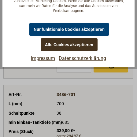
zusätzlichen Marketing-Cookies. Wenn Sie alle Cookies auswählen,
Schaltpunkte
32
sammeln wir Daten für die Analyse und das Aussteuern von
Werbekampagnen.
min Einbau-Tanktiefe (mm)
585
226,00 €*
Preis (Stück)
netto:
189,92 €
Nur funktionale Cookies akzeptieren
Lieferzeit
Im Zulauf
Alle Cookies akzeptieren
Merken
Impressum
Datenschutzerklärung
In den Warenkorb
Art-Nr.
3486-701
L (mm)
700
Schaltpunkte
38
min Einbau-Tanktiefe (mm)
685
339,00 €*
Preis (Stück)
netto:
284,87 €