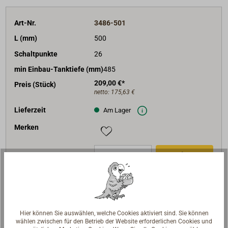
Art-Nr.
3486-501
L (mm)
500
Schaltpunkte
26
min Einbau-Tanktiefe (mm)
485
209,00 €*
Preis (Stück)
netto:
175,63 €
Lieferzeit
Am Lager
Merken
In den Warenkorb
Art-Nr.
3486-602
Hier können Sie auswählen, welche Cookies aktiviert sind. Sie können
L (mm)
600
wählen zwischen für den Betrieb der Website erforderlichen Cookies und