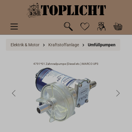
inhalt springen
Elektrik & Motor
Kraftstoffanlage
Umfüllpumpen
4791*01 Zahnradpumpe (Diesel etc.) MARCO UP3