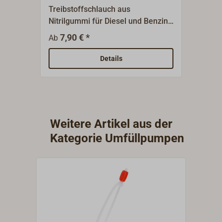
Treibstoffschlauch aus
Schlau
Nitrilgummi für Diesel und Benzin
Treib
mit äußerer Gewebeummantelung.
A2-Ede
7,90 € *
18
Ab
Ab
Einsetzbar als Druck- oder
10 St
Saugschlauch.
Details
Weitere Artikel aus der
Kategorie Umfüllpumpen