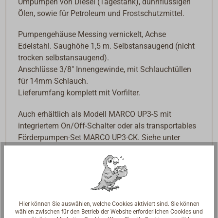
Umpumpen von Diesel (Tagestank), dünnflüssigen
Ölen, sowie für Petroleum und Frostschutzmittel.
Pumpengehäuse Messing vernickelt, Achse
Edelstahl. Saughöhe 1,5 m. Selbstansaugend (nicht
trocken selbstansaugend).
Anschlüsse 3/8" Innengewinde, mit Schlauchtüllen
für 14mm Schlauch.
Lieferumfang komplett mit Vorfilter.
Auch erhältlich als Modell MARCO UP3-S mit
integriertem On/Off-Schalter oder als transportables
Förderpumpen-Set MARCO UP3-CK. Siehe unter
ähnliche Artikel.
Downloads
PDF Instructions for use UP3
Hier können Sie auswählen, welche Cookies aktiviert sind. Sie können
wählen zwischen für den Betrieb der Website erforderlichen Cookies und