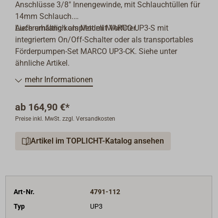
Anschlüsse 3/8" Innengewinde, mit Schlauchtüllen für
14mm Schlauch.
Lieferumfang komplett mit Vorfilter.
Auch erhältlich als Modell MARCO UP3-S mit
integriertem On/Off-Schalter oder als transportables
Förderpumpen-Set MARCO UP3-CK. Siehe unter
ähnliche Artikel.
mehr Informationen
ab
164,90 €*
Preise inkl. MwSt. zzgl. Versandkosten
Artikel im TOPLICHT-Katalog ansehen
Art-Nr.
4791-112
Typ
UP3