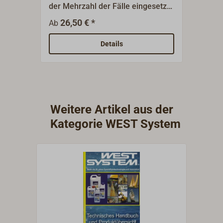
der Mehrzahl der Fälle eingesetzt,
für B
um eine schnelle Aushärtung zu
Verar
26,50 € *
26
Ab
Ab
erreichen (Topfzeit 10-15 min. bei
Jahre
25 °C). Er eignet sich für
20-30 
Details
Verklebungen und die
Verarbeitung in der kalten
Jahreszeit.
Weitere Artikel aus der
Kategorie WEST System