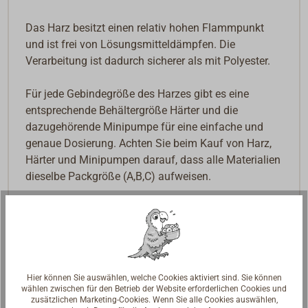
Das Harz besitzt einen relativ hohen Flammpunkt
und ist frei von Lösungsmitteldämpfen. Die
Verarbeitung ist dadurch sicherer als mit Polyester.
Für jede Gebindegröße des Harzes gibt es eine
entsprechende Behältergröße Härter und die
dazugehörende Minipumpe für eine einfache und
genaue Dosierung. Achten Sie beim Kauf von Harz,
Härter und Minipumpen darauf, dass alle Materialien
dieselbe Packgröße (A,B,C) aufweisen.
Downloads
PDF: Technisches Handbuch und Produktübersicht
PDF: User Manual and Product Catalogue
Hier können Sie auswählen, welche Cookies aktiviert sind. Sie können
wählen zwischen für den Betrieb der Website erforderlichen Cookies und
zusätzlichen Marketing-Cookies. Wenn Sie alle Cookies auswählen,