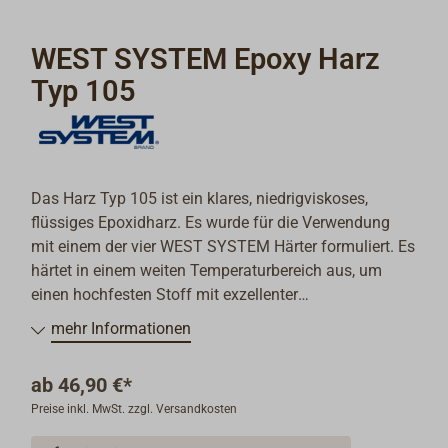
WEST SYSTEM Epoxy Harz
Typ 105
Das Harz Typ 105 ist ein klares, niedrigviskoses,
flüssiges Epoxidharz. Es wurde für die Verwendung
mit einem der vier WEST SYSTEM Härter formuliert. Es
härtet in einem weiten Temperaturbereich aus, um
einen hochfesten Stoff mit exzellenter
Feuchtebeständigkeit zu bilden.
mehr Informationen
Als ein hervorragender Kleber füllt es Spalten und
ab
46,90 €*
überbrückt Lücken, wenn ihm WEST SYSTEM
Preise inkl. MwSt. zzgl. Versandkosten
Füllstoffe zugegeben werden und lässt sich nach dem
Aushärten (in Form) schleifen.