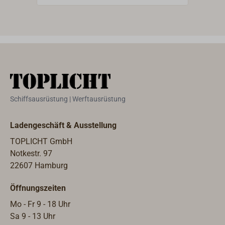
Download zur Verfügung.Gern
Zeic
senden wir Ihnen das Handbuch in
Fotos
gedruckter Form auch kostenlos
kann 
zusammen mit einer
unse
Warenbestellung zu.
jedo
weit
Info
Down
Schiffsausrüstung | Werftausrüstung
Ladengeschäft & Ausstellung
TOPLICHT GmbH
Notkestr. 97
22607 Hamburg
Öffnungszeiten
Mo - Fr 9 - 18 Uhr
Sa 9 - 13 Uhr