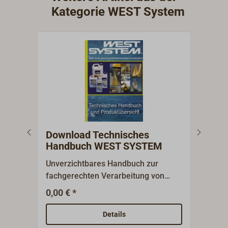
Kategorie WEST System
Download Technisches
DOW
Handbuch WEST SYSTEM
Hol
Bro
Unverzichtbares Handbuch zur
Prax
fachgerechten Verarbeitung von
Anwe
WEST - Epoxy - Materialien im
und 
0,00 € *
0,01
Bootsbau.Dieses Handbuch steht
Epox
Ihnen als PDF unter "Downloads &
Repa
Details
Informationen" zum kostenlosen
Arbe