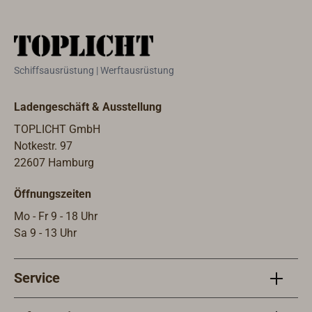
Warenbestellung zu.
jedo
weit
Info
Down
Schiffsausrüstung | Werftausrüstung
Ladengeschäft & Ausstellung
TOPLICHT GmbH
Notkestr. 97
22607 Hamburg
Öffnungszeiten
Mo - Fr 9 - 18 Uhr
Sa 9 - 13 Uhr
Service