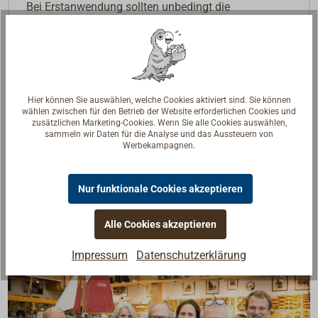
Bei Erstanwendung sollten unbedingt die
entsprechenden Dosierpumpen mit bestellt werden,
da bei Epoxy-Arbeiten eine hohe Mischgenauigkeit
erforderlich ist.
Das Mischungsverhältnis nach Volumen bei den
Standardhärtern (Typ 205 und 206) beträgt 5:1.
Hier können Sie auswählen, welche Cookies aktiviert sind. Sie können
wählen zwischen für den Betrieb der Website erforderlichen Cookies und
Downloads
zusätzlichen Marketing-Cookies. Wenn Sie alle Cookies auswählen,
sammeln wir Daten für die Analyse und das Aussteuern von
Werbekampagnen.
PDF: Technisches Handbuch und Produktübersicht
PDF: User Manual and Product Catalogue
Nur funktionale Cookies akzeptieren
Alle Cookies akzeptieren
Impressum
Datenschutzerklärung