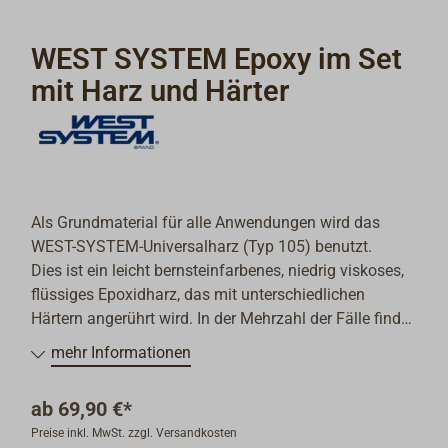
WEST SYSTEM Epoxy im Set
mit Harz und Härter
Als Grundmaterial für alle Anwendungen wird das
WEST-SYSTEM-Universalharz (Typ 105) benutzt.
Dies ist ein leicht bernsteinfarbenes, niedrig viskoses,
flüssiges Epoxidharz, das mit unterschiedlichen
Härtern angerührt wird. In der Mehrzahl der Fälle findet
der Härter Typ 205 für schnelle Aushärtung (Topfzeit
mehr Informationen
10-15 min. bei 25 °C) Verwendung. Für großflächige
Arbeiten ist der langsame Härter Typ 206 (Topfzeit 20-
ab
69,90 €*
30 min. bei 25 °C) zu empfehlen.
Preise inkl. MwSt. zzgl. Versandkosten