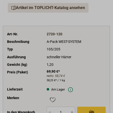
Für weitere Produktinformationen laden Sie bitte die
Artikel im TOPLICHT-Katalog ansehen
ausführlichen Verarbeitungshinweise unter
"Downloads & Informationen" herunter.
Lieferbar sind komplette Gebinde mit Harz und Härter
sowie auch einzelne Komponenten.
Art-Nr.
2720-120
Bei Erstanwendung sollten unbedingt die
Beschreibung
A-Pack WEST-SYSTEM
entsprechenden Dosierpumpen mit bestellt werden, da
Typ
105/205
bei Epoxy-Arbeiten eine hohe Mischgenauigkeit
Ausführung
schneller Härter
erforderlich ist.
Das Mischungsverhältnis nach Volumen bei den
Gewicht (kg)
1,20
Standardhärtern (Typ 205 und 206) beträgt 5:1.
69,90 €*
Preis (Paket)
netto:
58,74 €
58,25 €* / 1 kg
Lieferzeit
Am Lager
Merken
In den Warenkorb